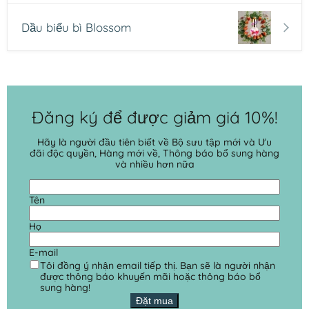
Dầu biểu bì Blossom
Đăng ký để được giảm giá 10%!
Hãy là người đầu tiên biết về Bộ sưu tập mới và Ưu
đãi độc quyền, Hàng mới về, Thông báo bổ sung hàng
và nhiều hơn nữa
Tên
Họ
E-mail
Tôi đồng ý nhận email tiếp thị. Bạn sẽ là người nhận
được thông báo khuyến mãi hoặc thông báo bổ
sung hàng!
Đặt mua