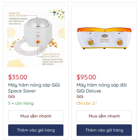
Máy
Máy
hâm
hâm
$35.00
$95.00
nóng
nóng
sáp
sáp
Máy hâm nóng sáp GiGi
Máy hâm nóng sáp đôi
GiGi
đôi
Space Saver
GiGi Deluxe
Space
GiGi
GiGi
GiGi
Saver
Deluxe
5 + còn hàng
Chỉ còn 2 !
Mua sắm nhanh
Mua sắm nhanh
Thêm vào giỏ hàng
Thêm vào giỏ hàng