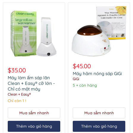
Máy
Máy
hâm
$45.00
làm
nóng
$35.00
ấm
sáp
Máy hâm nóng sáp GiGi
sáp
Máy làm ấm sáp lăn
GiGi
GiGi
lăn
Clean + Easy® cỡ lớn -
5 + còn hàng
Clean
Chỉ có một máy
+
Clean + Easy®
Easy®
cỡ
Chỉ còn 1 !
lớn
-
Mua sắm nhanh
Mua sắm nhanh
Chỉ
có
một
Thêm vào giỏ hàng
Thêm vào giỏ hàng
máy