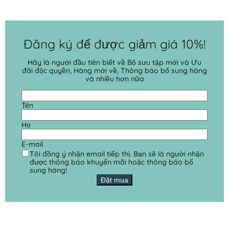
Đăng ký để được giảm giá 10%!
Hãy là người đầu tiên biết về Bộ sưu tập mới và Ưu
đãi độc quyền, Hàng mới về, Thông báo bổ sung hàng
và nhiều hơn nữa
Tên
Họ
E-mail
Tôi đồng ý nhận email tiếp thị. Bạn sẽ là người nhận
được thông báo khuyến mãi hoặc thông báo bổ
sung hàng!
Đặt mua