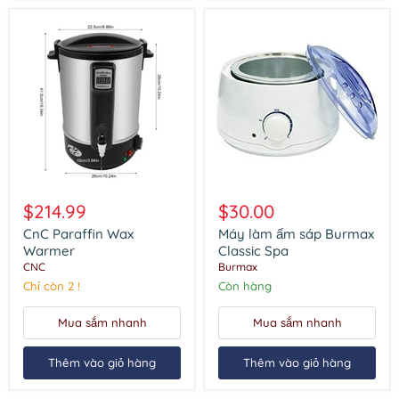
CnC
Máy
Paraffin
làm
$214.99
$30.00
Wax
ấm
Warmer
sáp
CnC Paraffin Wax
Máy làm ấm sáp Burmax
Burmax
Warmer
Classic Spa
Classic
CNC
Burmax
Spa
Chỉ còn 2 !
Còn hàng
Mua sắm nhanh
Mua sắm nhanh
Thêm vào giỏ hàng
Thêm vào giỏ hàng