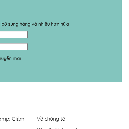
o bổ sung hàng và nhiều hơn nữa
khuyến mãi
amp; Giảm
Về chúng tôi