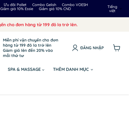
Ngôn
Ưu đãi Pallet
Combo Gelish
Combo VOESH
Tiếng
Giảm giá 10% Essie
Giảm giá 10% CND
việt
ngữ
ển cho đơn hàng từ 199 đô la trở lên.
Miễn phí vận chuyển cho đơn
hàng từ 199 đô la trở lên
ĐĂNG NHẬP
Giảm giá lên đến 20% vào
Xem
mỗi thứ tư
giỏ
hàng
SPA & MASSAGE
THÊM DANH MỤC