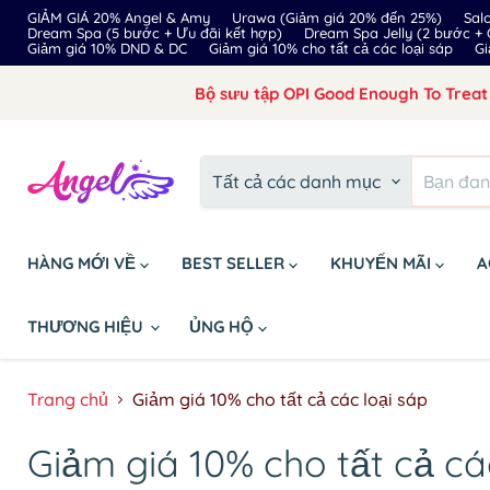
GIẢM GIÁ 20% Angel & Amy
Urawa (Giảm giá 20% đến 25%)
Sal
Dream Spa (5 bước + Ưu đãi kết hợp)
Dream Spa Jelly (2 bước +
Giảm giá 10% DND & DC
Giảm giá 10% cho tất cả các loại sáp
Gi
Bộ sưu tập OPI Good Enough To Treat 
Tất cả các danh mục
HÀNG MỚI VỀ
BEST SELLER
KHUYẾN MÃI
A
THƯƠNG HIỆU
ỦNG HỘ
Trang chủ
Giảm giá 10% cho tất cả các loại sáp
Giảm giá 10% cho tất cả cá