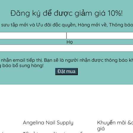
Đăng ký để được giảm giá 10%!
Bộ sưu tập mới và Ưu đãi độc quyền, Hàng mới về, Thông bá
Họ
 nhận email tiếp thị. Bạn sẽ là người nhận được thông báo 
g báo bổ sung hàng!
Đặt mua
Angelina Nail Supply
Khuyến mãi &
giá