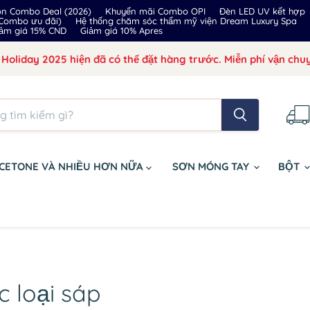
on Combo Deal (2026)
Khuyến mãi Combo OPI
Đèn LED UV kết hợp
 Combo ưu đãi)
Hệ thống chăm sóc thẩm mỹ viện Dream Luxury Spa
ảm giá 15% CND
Giảm giá 10% Apres
Holiday 2025 hiện đã có thể đặt hàng trước. Miễn phí vận chuy
CETONE VÀ NHIỀU HƠN NỮA
SƠN MÓNG TAY
BỘT
c loại sáp