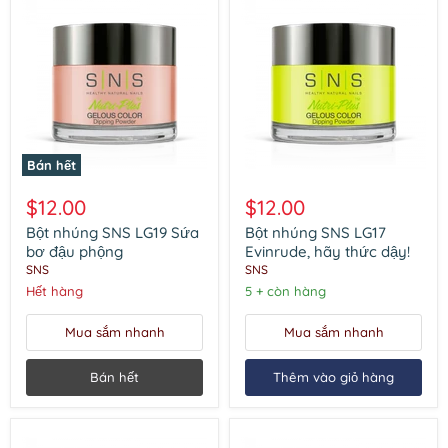
Bán hết
Bột
Bột
nhúng
nhúng
$12.00
$12.00
SNS
SNS
LG19
LG17
Bột nhúng SNS LG19 Sứa
Bột nhúng SNS LG17
Sứa
Evinrude,
bơ đậu phộng
Evinrude, hãy thức dậy!
bơ
hãy
SNS
SNS
đậu
thức
Hết hàng
5 + còn hàng
phộng
dậy!
Mua sắm nhanh
Mua sắm nhanh
Bán hết
Thêm vào giỏ hàng