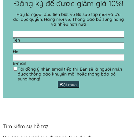
Đăng ký để được giảm giá 10%!
Hãy là người đầu tiên biết về Bộ sưu tập mới và Ưu
đãi độc quyền, Hàng mới về, Thông báo bổ sung hàng
và nhiều hơn nữa
Tên
Họ
E-mail
Tôi đồng ý nhận email tiếp thị. Bạn sẽ là người nhận
được thông báo khuyến mãi hoặc thông báo bổ
sung hàng!
Đặt mua
Tìm kiếm sự hỗ trợ