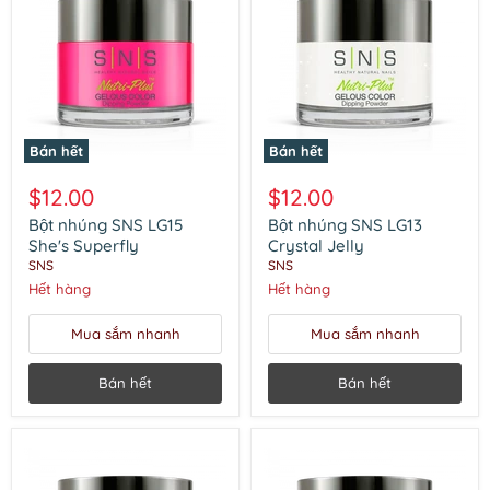
Bán hết
Bán hết
Bột
Bột
nhúng
nhúng
$12.00
$12.00
SNS
SNS
LG15
LG13
Bột nhúng SNS LG15
Bột nhúng SNS LG13
She's
Crystal
She's Superfly
Crystal Jelly
Superfly
Jelly
SNS
SNS
Hết hàng
Hết hàng
Mua sắm nhanh
Mua sắm nhanh
Bán hết
Bán hết