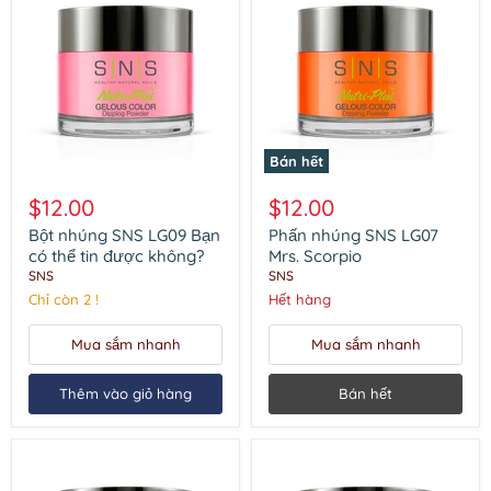
Bán hết
Bột
Phấn
nhúng
nhúng
$12.00
$12.00
SNS
SNS
LG09
LG07
Bột nhúng SNS LG09 Bạn
Phấn nhúng SNS LG07
Bạn
Mrs.
có thể tin được không?
Mrs. Scorpio
có
Scorpio
SNS
SNS
thể
Chỉ còn 2 !
Hết hàng
tin
được
không?
Mua sắm nhanh
Mua sắm nhanh
Thêm vào giỏ hàng
Bán hết