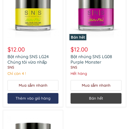
Bán hết
Bột
Bột
nhúng
nhúng
$12.00
$12.00
SNS
SNS
LG24
LG08
Bột nhúng SNS LG24
Bột nhúng SNS LG08
Chúng
Purple
Chúng tôi vừa nhấp
Purple Monster
tôi
Monster
SNS
SNS
vừa
Chỉ còn 4 !
Hết hàng
nhấp
Mua sắm nhanh
Mua sắm nhanh
Thêm vào giỏ hàng
Bán hết