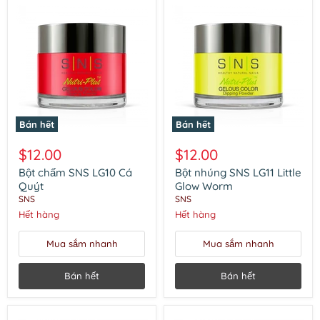
Bán hết
Bán hết
Bột
Bột
chấm
nhúng
$12.00
$12.00
SNS
SNS
LG10
LG11
Bột chấm SNS LG10 Cá
Bột nhúng SNS LG11 Little
Cá
Little
Quýt
Glow Worm
Quýt
Glow
SNS
SNS
Worm
Hết hàng
Hết hàng
Mua sắm nhanh
Mua sắm nhanh
Bán hết
Bán hết