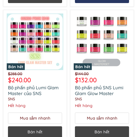
Bán hết
Bán hết
Bộ
Bộ
Giá
Giá
$288.00
$144.00
phấn
phấn
Giá
Giá
$240.00
$132.00
gốc
gốc
phủ
phủ
hiện
hiện
Lumi
SNS
Bộ phấn phủ Lumi Glam
Bộ phấn phủ SNS Lumi
Glam
Lumi
tại
tại
Master của SNS
Glam Glow Master
Master
Glam
SNS
SNS
của
Glow
Hết hàng
Hết hàng
SNS
Master
Mua sắm nhanh
Mua sắm nhanh
Bán hết
Bán hết