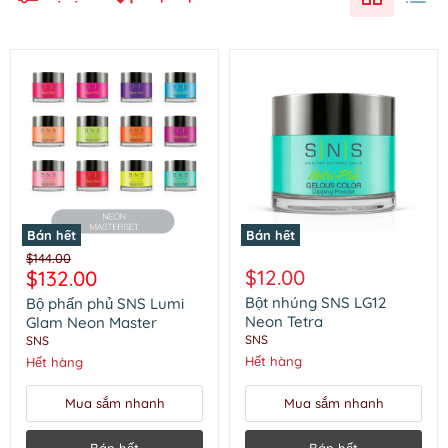
Bán hết
Bán hết
Bộ
Bột
Giá
$144.00
phấn
nhúng
Giá
$12.00
$132.00
gốc
phủ
SNS
hiện
SNS
LG12
Bột nhúng SNS LG12
Bộ phấn phủ SNS Lumi
Lumi
Neon
tại
Neon Tetra
Glam Neon Master
Glam
Tetra
SNS
SNS
Neon
Hết hàng
Hết hàng
Master
Mua sắm nhanh
Mua sắm nhanh