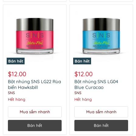
Bán hết
Bán hết
Bột
Bột
nhúng
nhúng
$12.00
$12.00
SNS
SNS
LG22
LG04
Bột nhúng SNS LG22 Rùa
Bột nhúng SNS LG04
Rùa
Blue
biển Hawksbill
Blue Curacao
biển
Curacao
SNS
SNS
Hawksbill
Hết hàng
Hết hàng
Mua sắm nhanh
Mua sắm nhanh
Bán hết
Bán hết