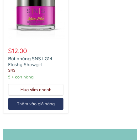
Bột
nhúng
$12.00
SNS
LG14
Bột nhúng SNS LG14
Flashy
Flashy Showgirl
Showgirl
SNS
5 + còn hàng
Mua sắm nhanh
Thêm vào giỏ hàng