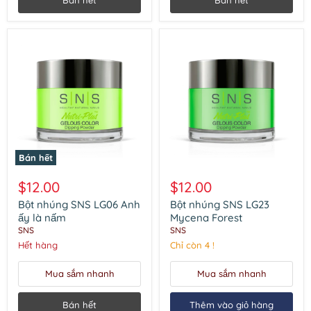
Bán hết
Bán hết
Bán hết
Bột
Bột
nhúng
nhúng
$12.00
$12.00
SNS
SNS
LG06
LG23
Bột nhúng SNS LG06 Anh
Bột nhúng SNS LG23
Anh
Mycena
ấy là nấm
Mycena Forest
ấy
Forest
SNS
SNS
là
Hết hàng
Chỉ còn 4 !
nấm
Mua sắm nhanh
Mua sắm nhanh
Bán hết
Thêm vào giỏ hàng