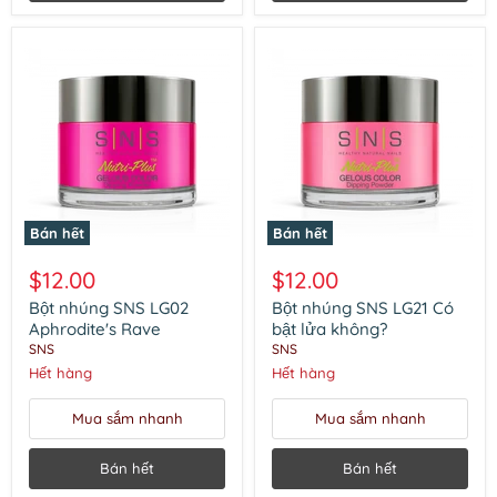
Bán hết
Bán hết
Bột
Bột
nhúng
nhúng
$12.00
$12.00
SNS
SNS
LG02
LG21
Bột nhúng SNS LG02
Bột nhúng SNS LG21 Có
Aphrodite's
Có
Aphrodite's Rave
bật lửa không?
Rave
bật
SNS
SNS
lửa
Hết hàng
Hết hàng
không?
Mua sắm nhanh
Mua sắm nhanh
Bán hết
Bán hết