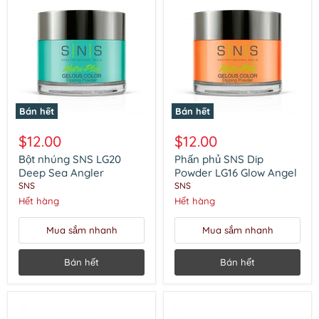
Bán hết
Bán hết
Bột
Phấn
nhúng
phủ
$12.00
$12.00
SNS
SNS
LG20
Dip
Bột nhúng SNS LG20
Phấn phủ SNS Dip
Deep
Powder
Deep Sea Angler
Powder LG16 Glow Angel
Sea
LG16
SNS
SNS
Angler
Glow
Hết hàng
Hết hàng
Angel
Mua sắm nhanh
Mua sắm nhanh
Bán hết
Bán hết