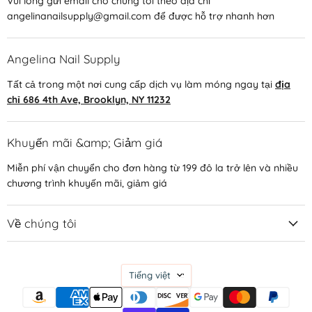
Vui lòng gửi email cho chúng tôi theo địa chỉ
angelinanailsupply@gmail.com để được hỗ trợ nhanh hơn
Angelina Nail Supply
Tất cả trong một nơi cung cấp dịch vụ làm móng ngay tại
địa
chỉ 686 4th Ave, Brooklyn, NY 11232
Khuyến mãi &amp; Giảm giá
Miễn phí vận chuyển cho đơn hàng từ 199 đô la trở lên và nhiều
chương trình khuyến mãi, giảm giá
Về chúng tôi
Ngôn
Tiếng việt
ngữ