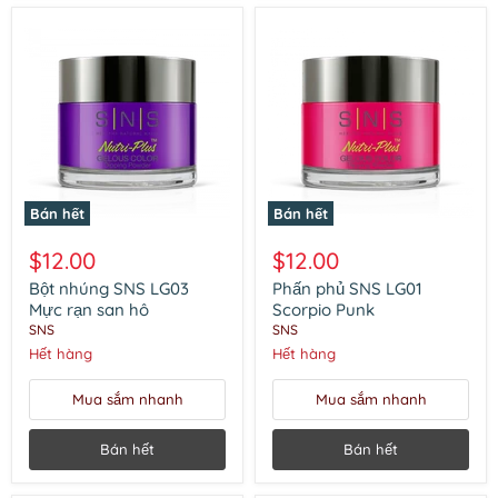
Bán hết
Bán hết
Bột
Phấn
nhúng
phủ
$12.00
$12.00
SNS
SNS
LG03
LG01
Bột nhúng SNS LG03
Phấn phủ SNS LG01
Mực
Scorpio
Mực rạn san hô
Scorpio Punk
rạn
Punk
SNS
SNS
san
Hết hàng
Hết hàng
hô
Mua sắm nhanh
Mua sắm nhanh
Bán hết
Bán hết