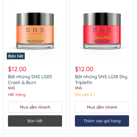
Bán hết
Bột
Bột
nhúng
nhúng
$12.00
$12.00
SNS
SNS
LG05
LG18
Bột nhúng SNS LG05
Bột nhúng SNS LG18 Shy
Crash
Shy
Crash & Burn
Triplefin
&
Triplefin
SNS
SNS
Burn
Hết hàng
Chỉ còn 2 !
Mua sắm nhanh
Mua sắm nhanh
Bán hết
Thêm vào giỏ hàng