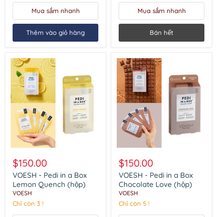
(hộp)
(hộp)
Mua sắm nhanh
Mua sắm nhanh
Thêm vào giỏ hàng
Bán hết
VOESH
VOESH
-
-
$150.00
$150.00
Pedi
Pedi
in
in
VOESH - Pedi in a Box
VOESH - Pedi in a Box
a
a
Lemon Quench (hộp)
Chocolate Love (hộp)
Box
Box
VOESH
VOESH
Lemon
Chocolate
Chỉ còn 3 !
Chỉ còn 5 !
Quench
Love
(hộp)
(hộp)