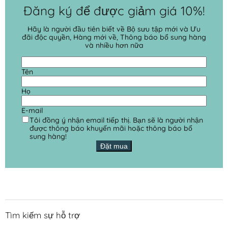
Đăng ký để được giảm giá 10%!
Hãy là người đầu tiên biết về Bộ sưu tập mới và Ưu
đãi độc quyền, Hàng mới về, Thông báo bổ sung hàng
và nhiều hơn nữa
Tên
Họ
E-mail
Tôi đồng ý nhận email tiếp thị. Bạn sẽ là người nhận
được thông báo khuyến mãi hoặc thông báo bổ
sung hàng!
Đặt mua
Tìm kiếm sự hỗ trợ