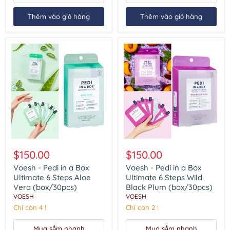
Thêm vào giỏ hàng
Thêm vào giỏ hàng
Voesh
Voesh
-
-
$150.00
$150.00
Pedi
Pedi
in
in
Voesh - Pedi in a Box
Voesh - Pedi in a Box
a
a
Ultimate 6 Steps Aloe
Ultimate 6 Steps Wild
Box
Box
Vera (box/30pcs)
Black Plum (box/30pcs)
Ultimate
Ultimate
VOESH
VOESH
6
6
Steps
Chỉ còn 4 !
Steps
Chỉ còn 2 !
Aloe
Wild
Vera
Black
Mua sắm nhanh
Mua sắm nhanh