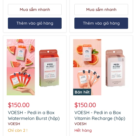
(hộp)
Mua sắm nhanh
Mua sắm nhanh
Thêm vào giỏ hàng
Thêm vào giỏ hàng
Bán hết
VOESH
VOESH
-
-
$150.00
$150.00
Pedi
Pedi
in
in
VOESH - Pedi in a Box
VOESH - Pedi in a Box
a
a
Watermelon Burst (hộp)
Vitamin Recharge (hộp)
Box
Box
VOESH
VOESH
Watermelon
Vitamin
Chỉ còn 2 !
Hết hàng
Burst
Recharge