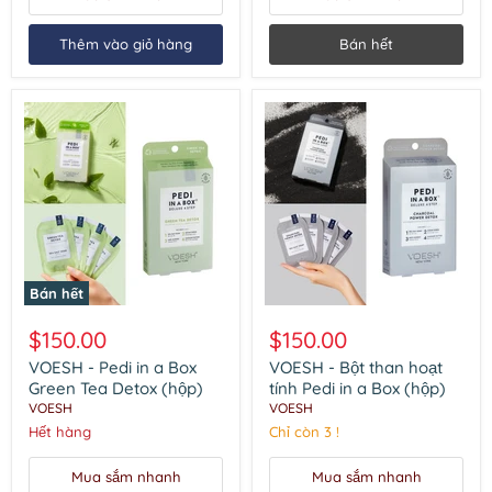
Thêm vào giỏ hàng
Bán hết
Bán hết
VOESH
VOESH
-
-
$150.00
$150.00
Pedi
Bột
in
than
VOESH - Pedi in a Box
VOESH - Bột than hoạt
a
hoạt
Green Tea Detox (hộp)
tính Pedi in a Box (hộp)
Box
tính
VOESH
VOESH
Green
Pedi
Hết hàng
Chỉ còn 3 !
Tea
in
Detox
a
(hộp)
Box
Mua sắm nhanh
Mua sắm nhanh
(hộp)