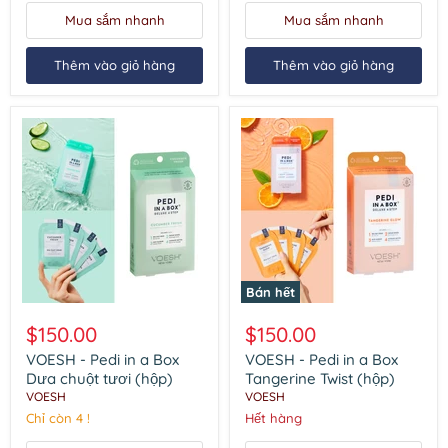
Mua sắm nhanh
Mua sắm nhanh
Thêm vào giỏ hàng
Thêm vào giỏ hàng
Bán hết
VOESH
VOESH
-
-
$150.00
$150.00
Pedi
Pedi
in
in
VOESH - Pedi in a Box
VOESH - Pedi in a Box
a
a
Dưa chuột tươi (hộp)
Tangerine Twist (hộp)
Box
Box
VOESH
VOESH
Dưa
Tangerine
Chỉ còn 4 !
Hết hàng
chuột
Twist
tươi
(hộp)