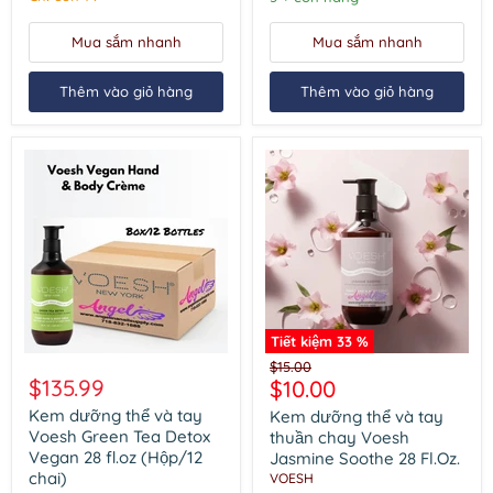
Steps
Vegan
Raspberry
28
Mua sắm nhanh
Mua sắm nhanh
(box/50pcs)
Fl.Oz.
Thêm vào giỏ hàng
Thêm vào giỏ hàng
Tiết kiệm
33
%
Kem
Kem
Giá
$15.00
dưỡng
dưỡng
$135.99
Giá
$10.00
gốc
thể
thể
hiện
và
và
Kem dưỡng thể và tay
Kem dưỡng thể và tay
tay
tay
tại
Voesh Green Tea Detox
thuần chay Voesh
Voesh
thuần
Vegan 28 fl.oz (Hộp/12
Jasmine Soothe 28 Fl.Oz.
Green
chay
chai)
VOESH
Tea
Voesh