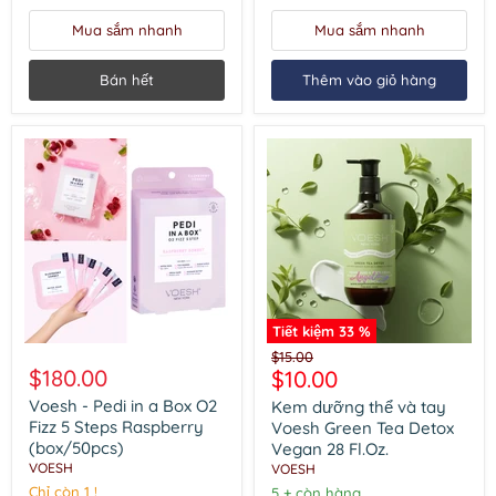
Steps
Steps
Mint
Lavender
Mua sắm nhanh
Mua sắm nhanh
(box/50pcs)
(box/50pcs)
Bán hết
Thêm vào giỏ hàng
Tiết kiệm
33
%
Voesh
Kem
Giá
$15.00
-
dưỡng
$180.00
Giá
$10.00
gốc
Pedi
thể
hiện
in
và
Voesh - Pedi in a Box O2
Kem dưỡng thể và tay
a
tay
tại
Fizz 5 Steps Raspberry
Voesh Green Tea Detox
Box
Voesh
(box/50pcs)
Vegan 28 Fl.Oz.
O2
Green
VOESH
VOESH
Fizz
Tea
5
Chỉ còn 1 !
Detox
5 + còn hàng