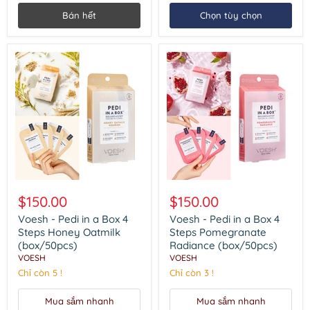
Bán hết
Chọn tùy chọn
Voesh
Voesh
-
-
$150.00
$150.00
Pedi
Pedi
in
in
Voesh - Pedi in a Box 4
Voesh - Pedi in a Box 4
a
a
Steps Honey Oatmilk
Steps Pomegranate
Box
Box
(box/50pcs)
Radiance (box/50pcs)
4
4
VOESH
VOESH
Steps
Steps
Honey
Chỉ còn 5 !
Pomegranate
Chỉ còn 3 !
Oatmilk
Radiance
(box/50pcs)
(box/50pcs)
Mua sắm nhanh
Mua sắm nhanh