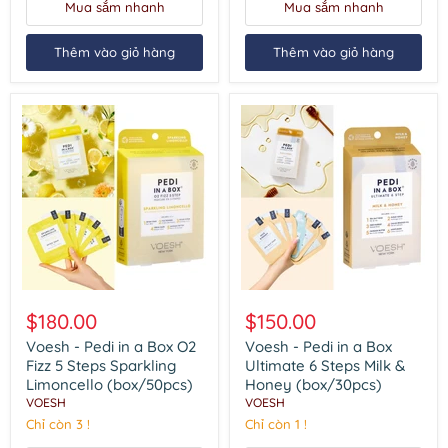
Mua sắm nhanh
Mua sắm nhanh
(box/30pcs)
Cream
(box/50pcs)
Thêm vào giỏ hàng
Thêm vào giỏ hàng
Voesh
Voesh
-
-
$180.00
$150.00
Pedi
Pedi
in
in
Voesh - Pedi in a Box O2
Voesh - Pedi in a Box
a
a
Fizz 5 Steps Sparkling
Ultimate 6 Steps Milk &
Box
Box
Limoncello (box/50pcs)
Honey (box/30pcs)
O2
Ultimate
VOESH
VOESH
Fizz
6
5
Chỉ còn 3 !
Steps
Chỉ còn 1 !
Steps
Milk