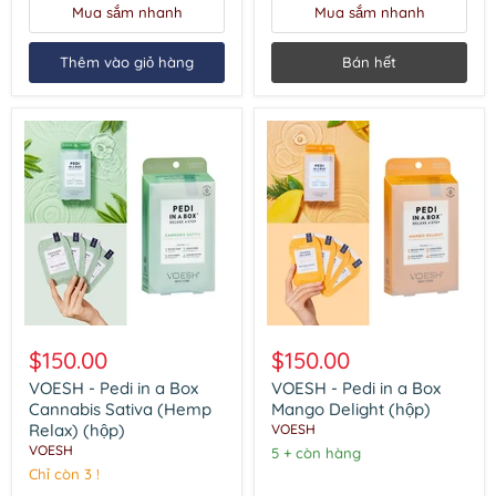
(hộp)
Mua sắm nhanh
Mua sắm nhanh
Thêm vào giỏ hàng
Bán hết
VOESH
VOESH
-
-
$150.00
$150.00
Pedi
Pedi
in
in
VOESH - Pedi in a Box
VOESH - Pedi in a Box
a
a
Cannabis Sativa (Hemp
Mango Delight (hộp)
Box
Box
Relax) (hộp)
VOESH
Cannabis
Mango
VOESH
5 + còn hàng
Sativa
Delight
(Hemp
Chỉ còn 3 !
(hộp)
Relax)