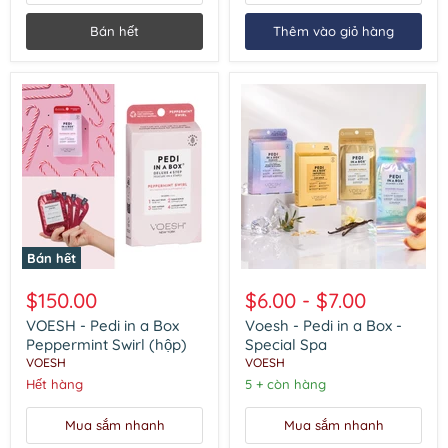
Bán hết
Thêm vào giỏ hàng
Bán hết
VOESH
Voesh
-
-
$150.00
$6.00
-
$7.00
Pedi
Pedi
in
in
VOESH - Pedi in a Box
Voesh - Pedi in a Box -
a
a
Peppermint Swirl (hộp)
Special Spa
Box
Box
VOESH
VOESH
Peppermint
-
Hết hàng
5 + còn hàng
Swirl
Special
(hộp)
Spa
Mua sắm nhanh
Mua sắm nhanh