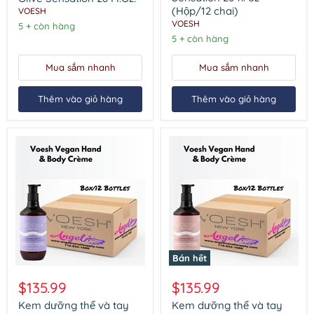
thuần
chay
(Hộp/12 chai)
VOESH
chay
Voesh
VOESH
Voesh
Olive
5 + còn hàng
Olive
Sensation
5 + còn hàng
Sensation
28
28
fl.
Mua sắm nhanh
Mua sắm nhanh
Fl.Oz.
oz
(Hộp/12
chai)
Thêm vào giỏ hàng
Thêm vào giỏ hàng
Bán hết
Kem
Kem
dưỡng
dưỡng
$135.99
$135.99
thể
thể
và
và
Kem dưỡng thể và tay
Kem dưỡng thể và tay