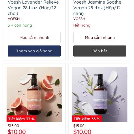
tay
tay
Voesh Lavender Relieve
Voesh Jasmine Soothe
Voesh
Voesh
Vegan 28 fl.oz. (Hộp/12
Vegan 28 fl.oz (Hộp/12
Lavender
Jasmine
chai)
chai)
Relieve
Soothe
VOESH
VOESH
Vegan
Vegan
28
28
5 + còn hàng
Hết hàng
fl.oz.
fl.oz
(Hộp/12
(Hộp/12
Mua sắm nhanh
Mua sắm nhanh
chai)
chai)
Thêm vào giỏ hàng
Bán hết
Tiết kiệm
33
%
Tiết kiệm
33
%
Kem
Kem
Giá
Giá
$15.00
$15.00
dưỡng
dưỡng
Giá
Giá
$10.00
$10.00
gốc
gốc
da
thể