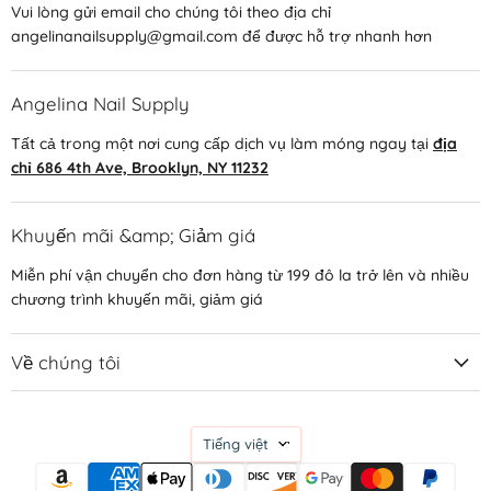
Vui lòng gửi email cho chúng tôi theo địa chỉ
angelinanailsupply@gmail.com để được hỗ trợ nhanh hơn
Angelina Nail Supply
Tất cả trong một nơi cung cấp dịch vụ làm móng ngay tại
địa
chỉ 686 4th Ave, Brooklyn, NY 11232
Khuyến mãi &amp; Giảm giá
Miễn phí vận chuyển cho đơn hàng từ 199 đô la trở lên và nhiều
chương trình khuyến mãi, giảm giá
Về chúng tôi
Ngôn
Tiếng việt
ngữ