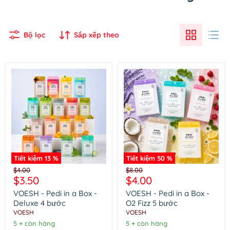
Bộ lọc
Sắp xếp theo
Tiết kiệm
13
%
Tiết kiệm
50
%
VOESH
VOESH
Giá
Giá
$4.00
$8.00
-
-
Giá
Giá
$3.50
$4.00
gốc
gốc
Pedi
Pedi
hiện
hiện
in
in
VOESH - Pedi in a Box -
VOESH - Pedi in a Box -
a
a
tại
tại
Deluxe 4 bước
O2 Fizz 5 bước
Box
Box
VOESH
VOESH
-
-
5 + còn hàng
5 + còn hàng
Deluxe
O2