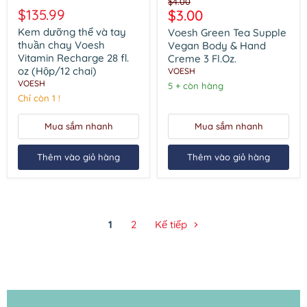
Giá
$4.00
dưỡng
Green
$135.99
Giá
$3.00
gốc
thể
Tea
hiện
và
Supple
Kem dưỡng thể và tay
Voesh Green Tea Supple
tay
Vegan
tại
thuần chay Voesh
Vegan Body & Hand
thuần
Body
Vitamin Recharge 28 fl.
Creme 3 Fl.Oz.
chay
&
oz (Hộp/12 chai)
VOESH
Voesh
Hand
VOESH
Vitamin
Creme
5 + còn hàng
Recharge
3
Chỉ còn 1 !
28
Fl.Oz.
fl.
Mua sắm nhanh
Mua sắm nhanh
oz
(Hộp/12
chai)
Thêm vào giỏ hàng
Thêm vào giỏ hàng
1
2
Kế tiếp