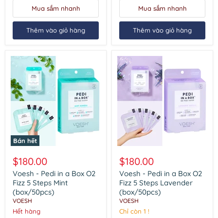
Sparkling
&
Mua sắm nhanh
Mua sắm nhanh
Limoncello
Honey
(box/50pcs)
(box/30pcs)
Thêm vào giỏ hàng
Thêm vào giỏ hàng
Bán hết
Voesh
Voesh
-
-
$180.00
$180.00
Pedi
Pedi
in
in
Voesh - Pedi in a Box O2
Voesh - Pedi in a Box O2
a
a
Fizz 5 Steps Mint
Fizz 5 Steps Lavender
Box
Box
(box/50pcs)
(box/50pcs)
O2
O2
VOESH
VOESH
Fizz
Fizz
5
Hết hàng
5
Chỉ còn 1 !