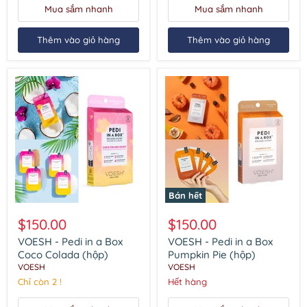
Mua sắm nhanh
Mua sắm nhanh
Thêm vào giỏ hàng
Thêm vào giỏ hàng
Bán hết
VOESH
VOESH
-
-
$150.00
$150.00
Pedi
Pedi
in
in
VOESH - Pedi in a Box
VOESH - Pedi in a Box
a
a
Coco Colada (hộp)
Pumpkin Pie (hộp)
Box
Box
VOESH
VOESH
Coco
Pumpkin
Chỉ còn 2 !
Hết hàng
Colada
Pie
(hộp)
(hộp)