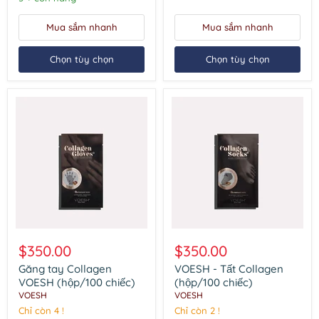
6
bước
Mua sắm nhanh
Mua sắm nhanh
tối
ưu
Chọn tùy chọn
Chọn tùy chọn
Găng
VOESH
tay
-
$350.00
$350.00
Collagen
Tất
VOESH
Collagen
Găng tay Collagen
VOESH - Tất Collagen
(hộp/100
(hộp/100
VOESH (hộp/100 chiếc)
(hộp/100 chiếc)
chiếc)
chiếc)
VOESH
VOESH
Chỉ còn 4 !
Chỉ còn 2 !