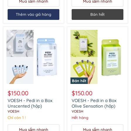
Mua sắm nhanh
Mua sắm nhanh
Thêm vào giỏ hàng
Bán hết
Bán hết
VOESH
VOESH
-
-
$150.00
$150.00
Pedi
Pedi
in
in
VOESH - Pedi in a Box
VOESH - Pedi in a Box
a
a
Unscented (hộp)
Olive Sensation (hộp)
Box
Box
VOESH
VOESH
Unscented
Olive
Chỉ còn 1 !
Hết hàng
(hộp)
Sensation
(hộp)
Mua sắm nhanh
Mua sắm nhanh