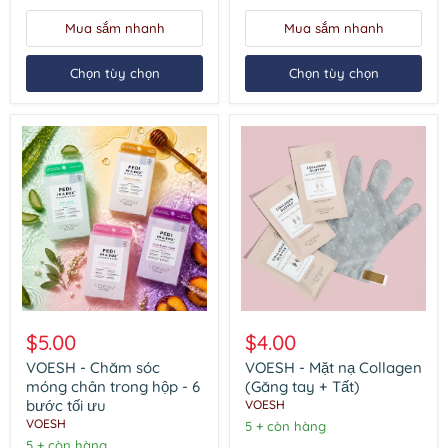
4
Fizz
bước
5
Mua sắm nhanh
Mua sắm nhanh
bước
Chọn tùy chọn
Chọn tùy chọn
VOESH
VOESH
-
-
$5.00
$4.00
Chăm
Mặt
sóc
nạ
VOESH - Chăm sóc
VOESH - Mặt nạ Collagen
móng
Collagen
móng chân trong hộp - 6
(Găng tay + Tất)
chân
(Găng
bước tối ưu
VOESH
trong
tay
VOESH
5 + còn hàng
hộp
+
-
5 + còn hàng
Tất)