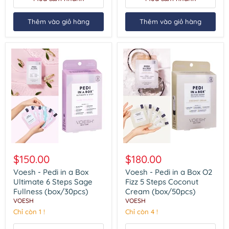
(box/30pcs)
Plum
(box/30pcs)
Thêm vào giỏ hàng
Thêm vào giỏ hàng
Voesh
Voesh
-
-
$150.00
$180.00
Pedi
Pedi
in
in
Voesh - Pedi in a Box
Voesh - Pedi in a Box O2
a
a
Ultimate 6 Steps Sage
Fizz 5 Steps Coconut
Box
Box
Fullness (box/30pcs)
Cream (box/50pcs)
Ultimate
O2
VOESH
VOESH
6
Fizz
Steps
Chỉ còn 1 !
5
Chỉ còn 4 !
Sage
Steps
Fullness
Coconut