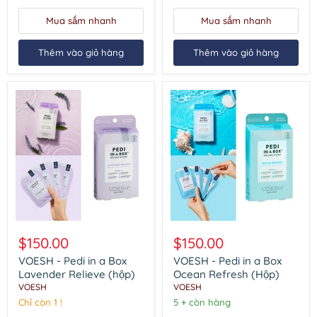
Mua sắm nhanh
Mua sắm nhanh
Thêm vào giỏ hàng
Thêm vào giỏ hàng
VOESH
VOESH
-
-
$150.00
$150.00
Pedi
Pedi
in
in
VOESH - Pedi in a Box
VOESH - Pedi in a Box
a
a
Lavender Relieve (hộp)
Ocean Refresh (Hộp)
Box
Box
VOESH
VOESH
Lavender
Ocean
Chỉ còn 1 !
5 + còn hàng
Relieve
Refresh
(hộp)
(Hộp)