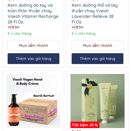
hiện
hiện
tay
và
Kem dưỡng da tay và
Kem dưỡng thể và tay
và
tay
tại
tại
toàn thân thuần chay
thuần chay Voesh
toàn
thuần
Voesh Vitamin Recharge
Lavender Relieve 28
thân
chay
28 Fl.Oz.
Fl.Oz.
thuần
Voesh
VOESH
VOESH
chay
Lavender
Voesh
Relieve
5 + còn hàng
5 + còn hàng
Vitamin
28
Recharge
Fl.Oz.
Mua sắm nhanh
Mua sắm nhanh
28
Fl.Oz.
Thêm vào giỏ hàng
Thêm vào giỏ hàng
Tiết kiệm
25
%
Kem
Voesh