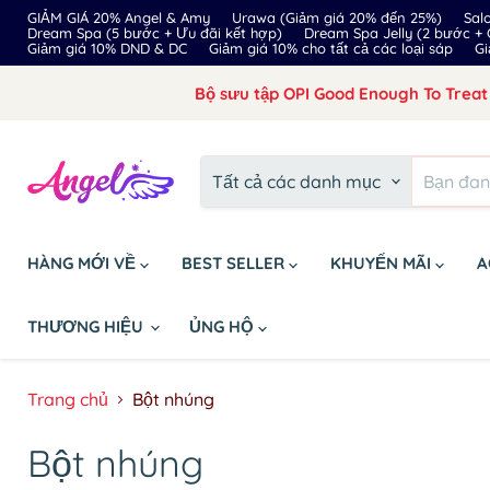
GIẢM GIÁ 20% Angel & Amy
Urawa (Giảm giá 20% đến 25%)
Sal
Dream Spa (5 bước + Ưu đãi kết hợp)
Dream Spa Jelly (2 bước +
Giảm giá 10% DND & DC
Giảm giá 10% cho tất cả các loại sáp
Gi
Bộ sưu tập OPI Good Enough To Treat 
Tất cả các danh mục
HÀNG MỚI VỀ
BEST SELLER
KHUYẾN MÃI
A
THƯƠNG HIỆU
ỦNG HỘ
Trang chủ
Bột nhúng
Bột nhúng