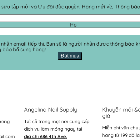
Bộ sưu tập mới và Ưu đãi độc quyền, Hàng mới về, Thông bá
Họ
 nhận email tiếp thị. Bạn sẽ là người nhận được thông báo 
g báo bổ sung hàng!
Đặt mua
Angelina Nail Supply
Khuyến mãi &
giá
chúng
Tất cả trong một nơi cung cấp
Miễn phí vận chu
dịch vụ làm móng ngay tại
hàng từ 199 đô la
ail.com
địa chỉ 686 4th Ave,