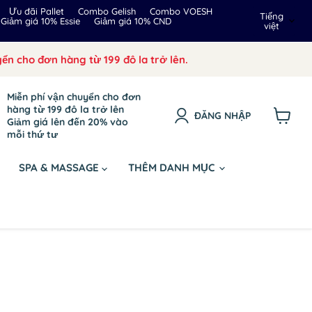
Ngôn
Ưu đãi Pallet
Combo Gelish
Combo VOESH
Tiếng
Giảm giá 10% Essie
Giảm giá 10% CND
việt
ngữ
ển cho đơn hàng từ 199 đô la trở lên.
Miễn phí vận chuyển cho đơn
hàng từ 199 đô la trở lên
ĐĂNG NHẬP
Giảm giá lên đến 20% vào
Xem
mỗi thứ tư
giỏ
hàng
SPA & MASSAGE
THÊM DANH MỤC