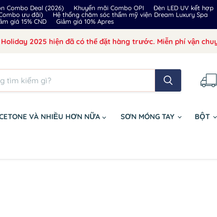
on Combo Deal (2026)
Khuyến mãi Combo OPI
Đèn LED UV kết hợp
 Combo ưu đãi)
Hệ thống chăm sóc thẩm mỹ viện Dream Luxury Spa
ảm giá 15% CND
Giảm giá 10% Apres
Holiday 2025 hiện đã có thể đặt hàng trước. Miễn phí vận chuy
CETONE VÀ NHIỀU HƠN NỮA
SƠN MÓNG TAY
BỘT