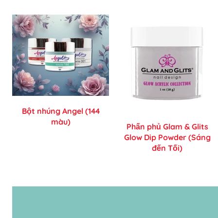
Bột nhúng Angel (144
màu)
Phấn phủ Glam & Glits
Glow Dip Powder (Sáng
đến Tối)