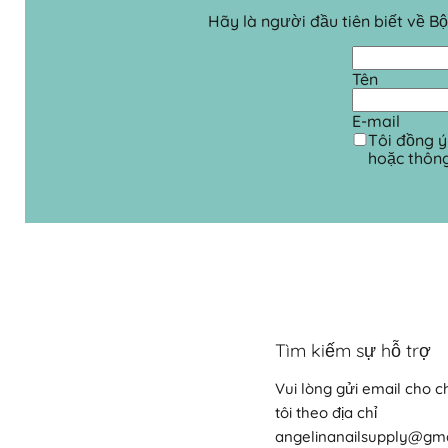
Hãy là người đầu tiên biết về 
Tên
E-mail
Tôi đồng ý
hoặc thôn
Tìm kiếm sự hỗ trợ
Vui lòng gửi email cho 
tôi theo địa chỉ
angelinanailsupply@gm