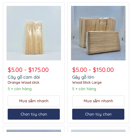
Cây
Gậy
gỗ
gỗ
$5.00
-
$175.00
$5.00
-
$150.00
cam
lớn
dài
Cây gỗ cam dài
Gậy gỗ lớn
Orange Wood stick
Wood Stick Large
5 + còn hàng
5 + còn hàng
Mua sắm nhanh
Mua sắm nhanh
Chọn tùy chọn
Chọn tùy chọn