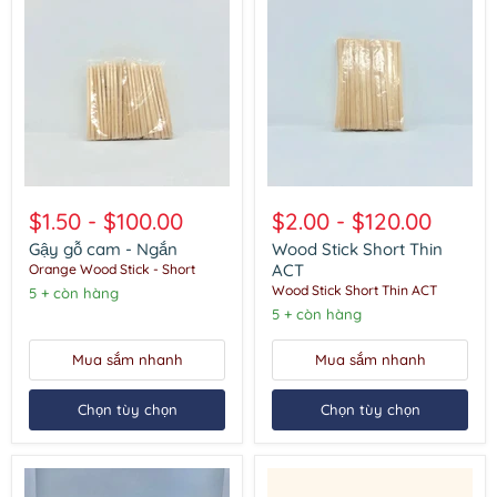
Gậy
Wood
gỗ
Stick
$1.50
-
$100.00
$2.00
-
$120.00
cam
Short
-
Thin
Gậy gỗ cam - Ngắn
Wood Stick Short Thin
Ngắn
ACT
ACT
Orange Wood Stick - Short
Wood Stick Short Thin ACT
5 + còn hàng
5 + còn hàng
Mua sắm nhanh
Mua sắm nhanh
Chọn tùy chọn
Chọn tùy chọn