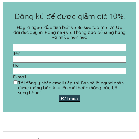
Đăng ký để được giảm giá 10%!
Hãy là người đầu tiên biết về Bộ sưu tập mới và Ưu
đãi độc quyền, Hàng mới về, Thông báo bổ sung hàng
và nhiều hơn nữa
Tên
Họ
E-mail
Tôi đồng ý nhận email tiếp thị. Bạn sẽ là người nhận
được thông báo khuyến mãi hoặc thông báo bổ
sung hàng!
Đặt mua