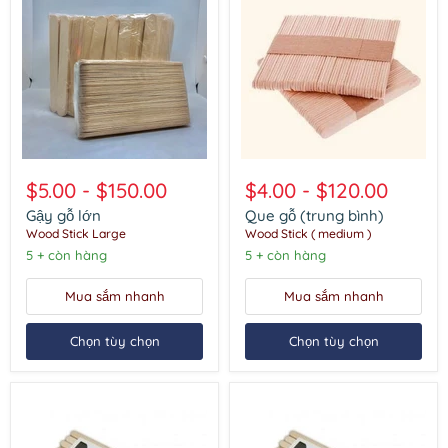
Gậy
Que
gỗ
gỗ
$5.00
-
$150.00
$4.00
-
$120.00
lớn
(trung
bình)
Gậy gỗ lớn
Que gỗ (trung bình)
Wood Stick Large
Wood Stick ( medium )
5 + còn hàng
5 + còn hàng
Mua sắm nhanh
Mua sắm nhanh
Chọn tùy chọn
Chọn tùy chọn