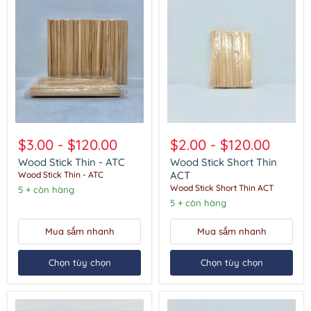
Wood
Wood
Stick
Stick
$3.00
-
$120.00
$2.00
-
$120.00
Thin
Short
-
Thin
Wood Stick Thin - ATC
Wood Stick Short Thin
ATC
ACT
ACT
Wood Stick Thin - ATC
Wood Stick Short Thin ACT
5 + còn hàng
5 + còn hàng
Mua sắm nhanh
Mua sắm nhanh
Chọn tùy chọn
Chọn tùy chọn