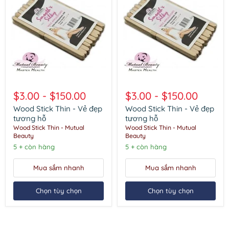
Wood
Wood
Stick
Stick
$3.00
-
$150.00
$3.00
-
$150.00
Thin
Thin
-
-
Wood Stick Thin - Vẻ đẹp
Wood Stick Thin - Vẻ đẹp
Vẻ
Vẻ
tương hỗ
tương hỗ
đẹp
đẹp
Wood Stick Thin - Mutual
Wood Stick Thin - Mutual
tương
tương
Beauty
Beauty
hỗ
hỗ
5 + còn hàng
5 + còn hàng
Mua sắm nhanh
Mua sắm nhanh
Chọn tùy chọn
Chọn tùy chọn