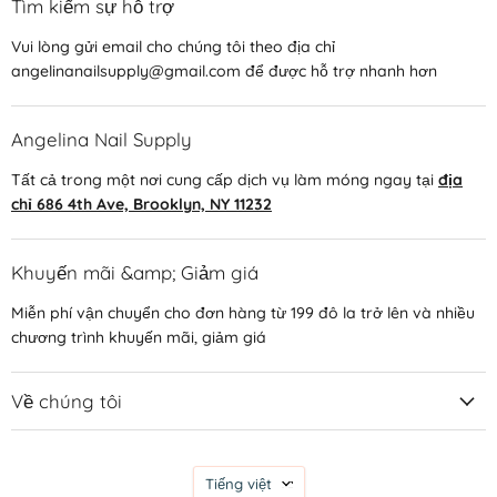
Tìm kiếm sự hỗ trợ
Vui lòng gửi email cho chúng tôi theo địa chỉ
angelinanailsupply@gmail.com để được hỗ trợ nhanh hơn
Angelina Nail Supply
Tất cả trong một nơi cung cấp dịch vụ làm móng ngay tại
địa
chỉ 686 4th Ave, Brooklyn, NY 11232
Khuyến mãi &amp; Giảm giá
Miễn phí vận chuyển cho đơn hàng từ 199 đô la trở lên và nhiều
chương trình khuyến mãi, giảm giá
Về chúng tôi
Ngôn
Tiếng việt