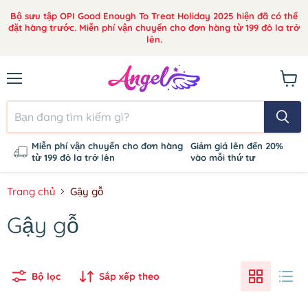
Bộ sưu tập OPI Good Enough To Treat Holiday 2025 hiện đã có thể
đặt hàng trước. Miễn phí vận chuyển cho đơn hàng từ 199 đô la trở
lên.
Thực
Xem
đơn
giỏ
hàng
Miễn phí vận chuyển cho đơn hàng
Giảm giá lên đến 20%
từ 199 đô la trở lên
vào mỗi thứ tư
Trang chủ
Gậy gỗ
Gậy gỗ
Bộ lọc
Sắp xếp theo