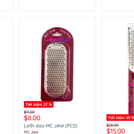
bì
Tiết kiệm
27
%
Lưỡi
Giá
$11.00
dao
Giá
$8.00
gốc
Tiết kiệm
25
MC
hiện
Dũa
Giá
Lưỡi dao MC JAW (PCS)
$20.00
JAW
chân
Giá
$15.00
tại
gốc
(PCS)
MC Jaw