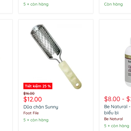
vết
Pedicure
5 + còn hàng
Còn hàng
chai
Tiết kiệm
25
%
Dũa
Be
Giá
$16.00
chân
Natural
Giá
$8.00
-
$
$12.00
gốc
Sunny
-
hiện
Be Natural -
Dũa chân Sunny
Chất
tại
loại
biểu bì
Foot File
bỏ
Be Natural
5 + còn hàng
lớp
5 + còn hàng
biểu