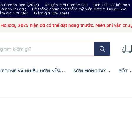
on Combo Deal (2026)
Khuyến mãi Combo OPI
Đèn LED UV kết hợp
 Combo ưu đãi)
Hệ thống chăm sóc thẩm mỹ viện Dream Luxury Spa
ảm giá 15% CND
Giảm giá 10% Apres
Holiday 2025 hiện đã có thể đặt hàng trước. Miễn phí vận chuy
CETONE VÀ NHIỀU HƠN NỮA
SƠN MÓNG TAY
BỘT