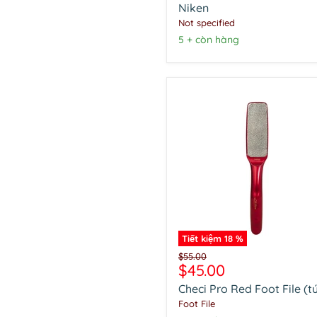
chân
Niken
bằng
Not specified
Niken
5 + còn hàng
Tiết kiệm
18
%
Checi
Giá
$55.00
Pro
Giá
$45.00
gốc
Red
hiện
Checi Pro Red Foot File (tú
Foot
tại
File
Foot File
(túi)