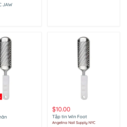
C JAW
%
Tập
tin
$10.00
Win
Tập tin Win Foot
hân
Foot
Angelina Nail Supply NYC