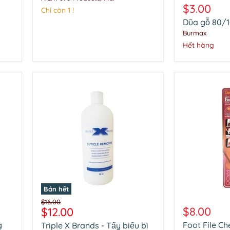
vết
gỗ
$3.00
Chỉ còn 1 !
chai
80/100
có
Dũa gỗ 80/1
Grit
thể
#DL-
Burmax
sạc
C284
Hết hàng
lại
FCR03
Bán hết
Triple
Foot
Giá
$16.00
X
File
Giá
$8.00
$12.00
gốc
Brands
Checi
hiện
g
Foot File Ch
Triple X Brands - Tẩy biểu bì
-
White