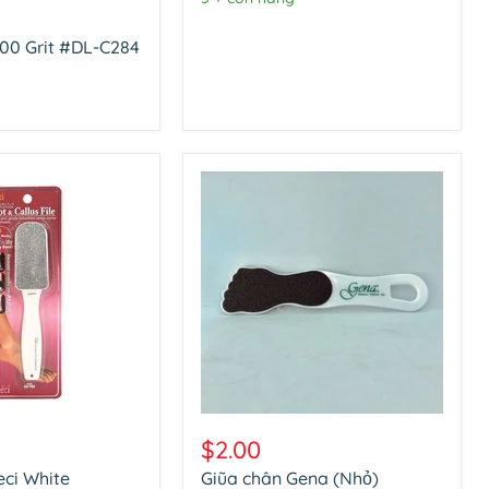
00 Grit #DL-C284
Giũa
chân
$2.00
Gena
eci White
Giũa chân Gena (Nhỏ)
(Nhỏ)