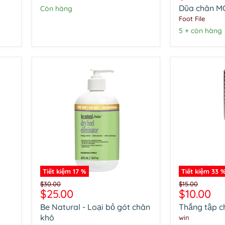
MC
hiện
Dũa chân M
Còn hàng
JAW
tại
Foot File
5 + còn hàng
Tiết kiệm
17
%
Tiết kiệm
33
Be
Thắng
Giá
Giá
$30.00
$15.00
Natural
tập
Giá
Giá
$25.00
$10.00
gốc
gốc
-
chân
hiện
hiện
Be Natural - Loại bỏ gót chân
Thắng tập c
Loại
tại
tại
bỏ
khô
win