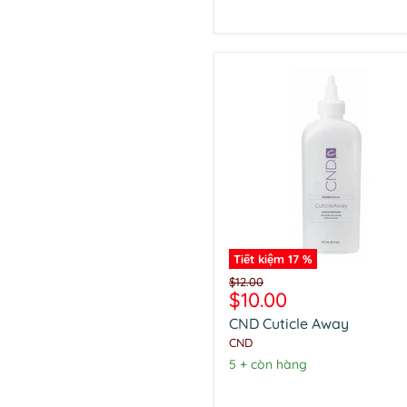
Tiết kiệm
17
%
CND
Giá
$12.00
Cuticle
Giá
$10.00
gốc
Away
hiện
CND Cuticle Away
tại
CND
5 + còn hàng