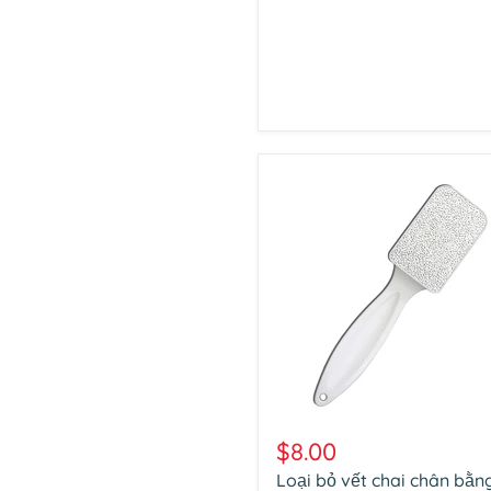
Loại
bỏ
$8.00
vết
Loại bỏ vết chai chân bằn
chai