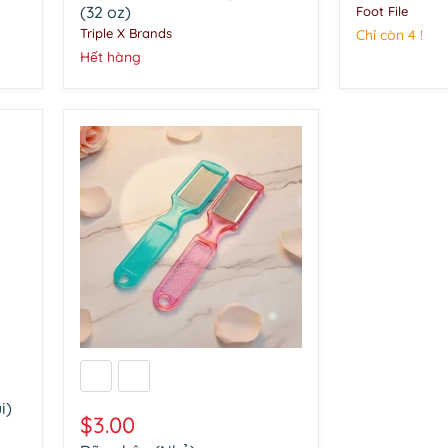
tại
Tẩy
(32 oz)
Foot File
biểu
Triple X Brands
Chỉ còn 4 !
bì
Hết hàng
(32
oz)
Dũa
chân
(Nhỏ)
i)
$3.00