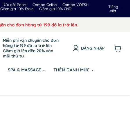
Ngôn
Ưu đãi Pallet
Combo Gelish
Combo VOESH
Tiếng
Giảm giá 10% Essie
Giảm giá 10% CND
việt
ngữ
ển cho đơn hàng từ 199 đô la trở lên.
Miễn phí vận chuyển cho đơn
hàng từ 199 đô la trở lên
ĐĂNG NHẬP
Giảm giá lên đến 20% vào
Xem
mỗi thứ tư
giỏ
hàng
SPA & MASSAGE
THÊM DANH MỤC