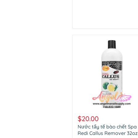
Nước
tẩy
$20.00
tế
Nước tẩy tế bào chết Spa
bào
chết
Redi Callus Remover 32oz