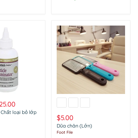
Dũa
chân
25.00
(Lớn)
 Chất loại bỏ lớp
$5.00
Dũa chân (Lớn)
Foot File