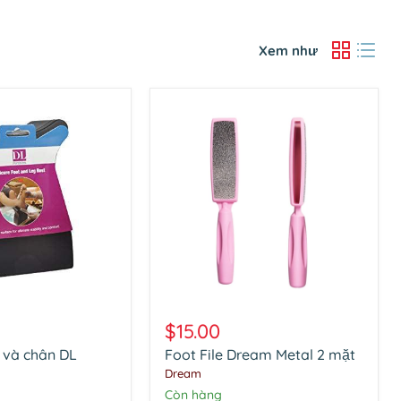
Xem như
Foot
File
$15.00
Dream
 và chân DL
Foot File Dream Metal 2 mặt
Metal
2
Dream
mặt
Còn hàng