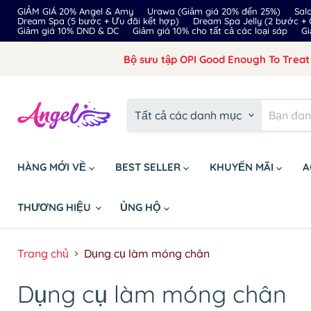
GIẢM GIÁ 20% Angel & Amy
Urawa (Giảm giá 20% đến 25%)
Sal
Dream Spa (5 bước + Ưu đãi kết hợp)
Dream Spa Jelly (2 bước +
Giảm giá 10% DND & DC
Giảm giá 10% cho tất cả các loại sáp
Gi
Bộ sưu tập OPI Good Enough To Treat 
Tất cả các danh mục
HÀNG MỚI VỀ
BEST SELLER
KHUYẾN MÃI
A
THƯƠNG HIỆU
ỦNG HỘ
Trang chủ
Dụng cụ làm móng chân
Dụng cụ làm móng chân