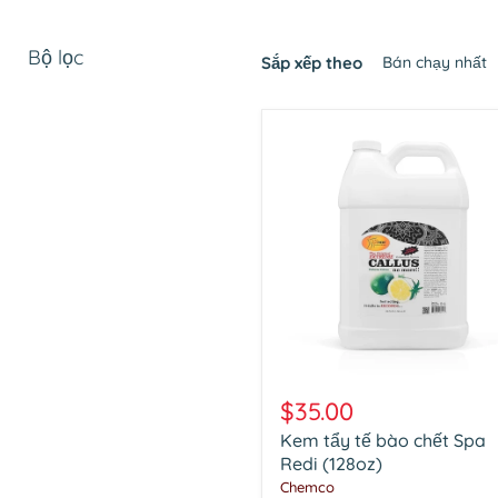
Bộ lọc
Sắp xếp theo
Kem
tẩy
$35.00
tế
Kem tẩy tế bào chết Spa
bào
chết
Redi (128oz)
Spa
Chemco