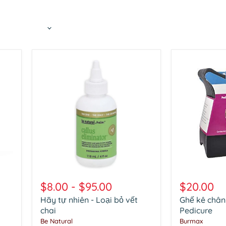
Hãy
Ghế
tự
kê
$8.00
-
$95.00
$20.00
nhiên
chân
Hãy tự nhiên - Loại bỏ vết
Ghế kê chân
-
và
Loại
chai
chân
Pedicure
bỏ
DL
Be Natural
Burmax