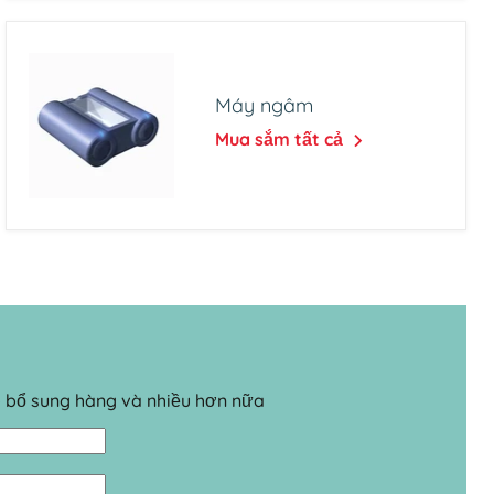
Máy ngâm
Mua sắm tất cả
o bổ sung hàng và nhiều hơn nữa