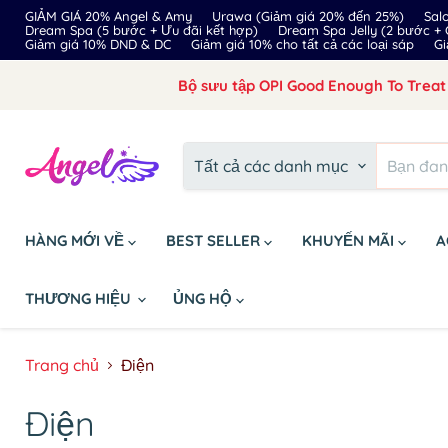
GIẢM GIÁ 20% Angel & Amy
Urawa (Giảm giá 20% đến 25%)
Sal
Dream Spa (5 bước + Ưu đãi kết hợp)
Dream Spa Jelly (2 bước +
Giảm giá 10% DND & DC
Giảm giá 10% cho tất cả các loại sáp
Gi
Bộ sưu tập OPI Good Enough To Treat 
Tất cả các danh mục
HÀNG MỚI VỀ
BEST SELLER
KHUYẾN MÃI
A
THƯƠNG HIỆU
ỦNG HỘ
Trang chủ
Điện
Điện