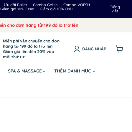
Ngôn
Ưu đãi Pallet
Combo Gelish
Combo VOESH
Tiếng
Giảm giá 10% Essie
Giảm giá 10% CND
việt
ngữ
ển cho đơn hàng từ 199 đô la trở lên.
Miễn phí vận chuyển cho đơn
hàng từ 199 đô la trở lên
ĐĂNG NHẬP
Giảm giá lên đến 20% vào
Xem
mỗi thứ tư
giỏ
hàng
SPA & MASSAGE
THÊM DANH MỤC