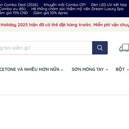
on Combo Deal (2026)
Khuyến mãi Combo OPI
Đèn LED UV kết hợp
 Combo ưu đãi)
Hệ thống chăm sóc thẩm mỹ viện Dream Luxury Spa
ảm giá 15% CND
Giảm giá 10% Apres
Holiday 2025 hiện đã có thể đặt hàng trước. Miễn phí vận chuy
CETONE VÀ NHIỀU HƠN NỮA
SƠN MÓNG TAY
BỘT