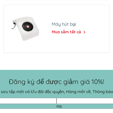
Máy hút bụi
Mua sắm tất cả
Đăng ký để được giảm giá 10%!
Bộ sưu tập mới và Ưu đãi độc quyền, Hàng mới về, Thông bá
Họ