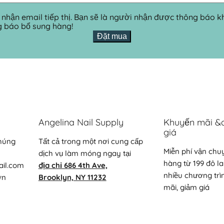
 nhận email tiếp thị. Bạn sẽ là người nhận được thông báo 
g báo bổ sung hàng!
Đặt mua
Angelina Nail Supply
Khuyến mãi &
giá
chúng
Tất cả trong một nơi cung cấp
Miễn phí vận chu
dịch vụ làm móng ngay tại
hàng từ 199 đô la
ail.com
địa chỉ 686 4th Ave,
nhiều chương trì
ơn
Brooklyn, NY 11232
mãi, giảm giá