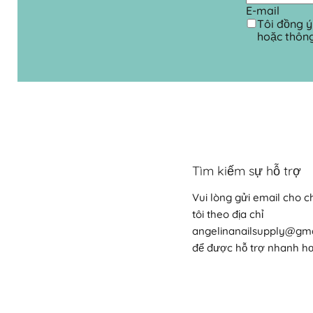
E-mail
Tôi đồng ý
hoặc thôn
Tìm kiếm sự hỗ trợ
Vui lòng gửi email cho 
tôi theo địa chỉ
angelinanailsupply@gm
để được hỗ trợ nhanh h