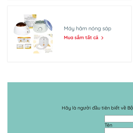
Máy hâm nóng sáp
Mua sắm tất cả
Hãy là người đầu tiên biết về 
Tên