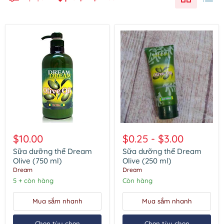
Sữa
Sữa
dưỡng
dưỡng
$10.00
$0.25
-
$3.00
thể
thể
Dream
Dream
Sữa dưỡng thể Dream
Sữa dưỡng thể Dream
Olive
Olive
Olive (750 ml)
Olive (250 ml)
(750
(250
Dream
Dream
ml)
ml)
5 + còn hàng
Còn hàng
Mua sắm nhanh
Mua sắm nhanh
Chọn tùy chọn
Chọn tùy chọn