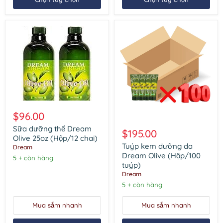
Sữa
dưỡng
$96.00
thể
Tuýp
Dream
Sữa dưỡng thể Dream
kem
$195.00
Olive
dưỡng
Olive 25oz (Hộp/12 chai)
25oz
da
Tuýp kem dưỡng da
Dream
(Hộp/12
Dream
Dream Olive (Hộp/100
5 + còn hàng
chai)
Olive
tuýp)
(Hộp/100
Dream
tuýp)
5 + còn hàng
Mua sắm nhanh
Mua sắm nhanh