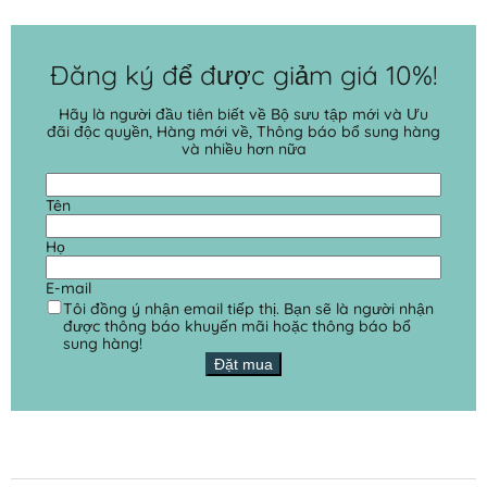
Đăng ký để được giảm giá 10%!
Hãy là người đầu tiên biết về Bộ sưu tập mới và Ưu
đãi độc quyền, Hàng mới về, Thông báo bổ sung hàng
và nhiều hơn nữa
Tên
Họ
E-mail
Tôi đồng ý nhận email tiếp thị. Bạn sẽ là người nhận
được thông báo khuyến mãi hoặc thông báo bổ
sung hàng!
Đặt mua