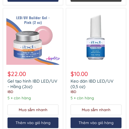
Gel
Keo
tạo
dán
$22.00
$10.00
hình
IBD
IBD
LED/UV
Gel tạo hình IBD LED/UV
Keo dán IBD LED/UV
LED/UV
(0,5
- Hồng (2oz)
(0,5 oz)
-
oz)
IBD
IBD
Hồng
5 + còn hàng
5 + còn hàng
(2oz)
Mua sắm nhanh
Mua sắm nhanh
Thêm vào giỏ hàng
Thêm vào giỏ hàng