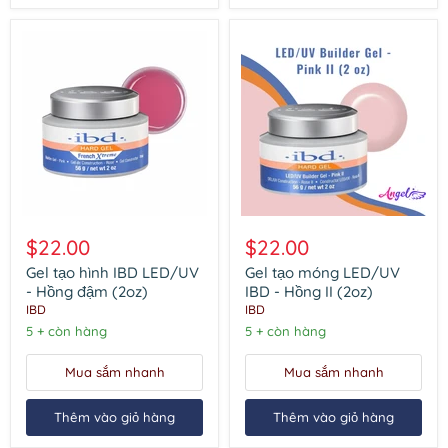
Gel
Gel
tạo
tạo
$22.00
$22.00
hình
móng
IBD
LED/UV
Gel tạo hình IBD LED/UV
Gel tạo móng LED/UV
LED/UV
IBD
- Hồng đậm (2oz)
IBD - Hồng II (2oz)
-
-
IBD
IBD
Hồng
Hồng
5 + còn hàng
5 + còn hàng
đậm
II
(2oz)
(2oz)
Mua sắm nhanh
Mua sắm nhanh
Thêm vào giỏ hàng
Thêm vào giỏ hàng