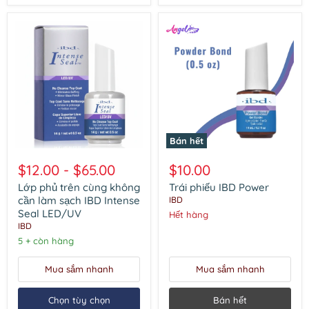
Bán hết
Lớp
Trái
phủ
phiếu
$12.00
-
$65.00
$10.00
trên
IBD
cùng
Power
Lớp phủ trên cùng không
Trái phiếu IBD Power
không
cần làm sạch IBD Intense
IBD
cần
Seal LED/UV
Hết hàng
làm
IBD
sạch
IBD
5 + còn hàng
Intense
Seal
Mua sắm nhanh
Mua sắm nhanh
LED/UV
Chọn tùy chọn
Bán hết