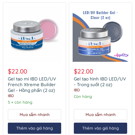
Gel
Gel
tạo
tạo
$22.00
$22.00
mi
hình
IBD
IBD
Gel tạo mi IBD LED/UV
Gel tạo hình IBD LED/UV
LED/UV
LED/UV
French Xtreme Builder
- Trong suốt (2 oz)
French
-
Gel - Hồng phấn (2 oz)
IBD
Xtreme
Trong
IBD
Còn hàng
Builder
suốt
Gel
5 + còn hàng
(2
-
oz)
Hồng
Mua sắm nhanh
Mua sắm nhanh
phấn
(2
oz)
Thêm vào giỏ hàng
Thêm vào giỏ hàng