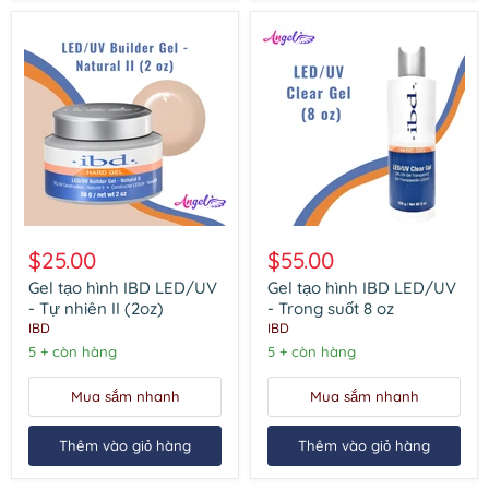
Gel
Gel
tạo
tạo
$25.00
$55.00
hình
hình
IBD
IBD
Gel tạo hình IBD LED/UV
Gel tạo hình IBD LED/UV
LED/UV
LED/UV
- Tự nhiên II (2oz)
- Trong suốt 8 oz
-
-
IBD
IBD
Tự
Trong
5 + còn hàng
5 + còn hàng
nhiên
suốt
II
8
(2oz)
oz
Mua sắm nhanh
Mua sắm nhanh
Thêm vào giỏ hàng
Thêm vào giỏ hàng