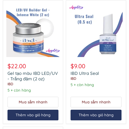
Gel
IBD
tạo
Ultra
$22.00
$9.00
màu
Seal
IBD
Gel tạo màu IBD LED/UV
IBD Ultra Seal
LED/UV
- Trắng đậm (2 oz)
IBD
-
IBD
5 + còn hàng
Trắng
5 + còn hàng
đậm
(2
oz)
Mua sắm nhanh
Mua sắm nhanh
Thêm vào giỏ hàng
Thêm vào giỏ hàng