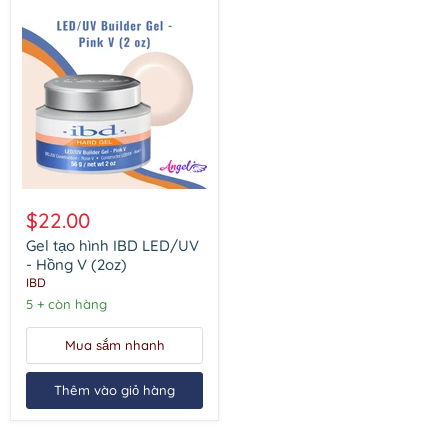
Gel
tạo
$22.00
hình
IBD
Gel tạo hình IBD LED/UV
LED/UV
- Hồng V (2oz)
-
IBD
Hồng
5 + còn hàng
V
(2oz)
Mua sắm nhanh
Thêm vào giỏ hàng