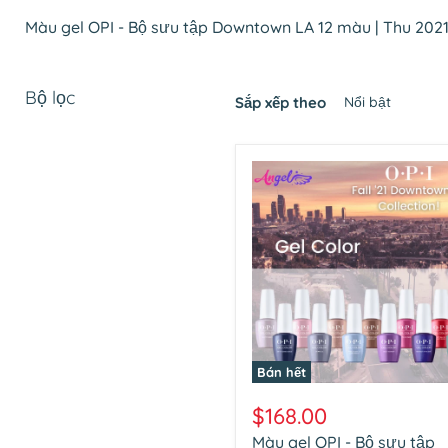
Màu gel OPI - Bộ sưu tập Downtown LA 12 màu | Thu 202
Bộ lọc
Sắp xếp theo
Bán hết
Màu
gel
$168.00
OPI
Màu gel OPI - Bộ sưu tập
-