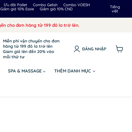
Ngôn
Ưu đãi Pallet
Combo Gelish
Combo VOESH
Tiếng
Giảm giá 10% Essie
Giảm giá 10% CND
việt
ngữ
ển cho đơn hàng từ 199 đô la trở lên.
Miễn phí vận chuyển cho đơn
hàng từ 199 đô la trở lên
ĐĂNG NHẬP
Giảm giá lên đến 20% vào
Xem
mỗi thứ tư
giỏ
hàng
SPA & MASSAGE
THÊM DANH MỤC