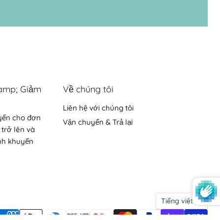
amp; Giảm
Về chúng tôi
Liên hệ với chúng tôi
yển cho đơn
Vận chuyển & Trả lại
 trở lên và
nh khuyến
Ngôn
Tiếng việt
ngữ