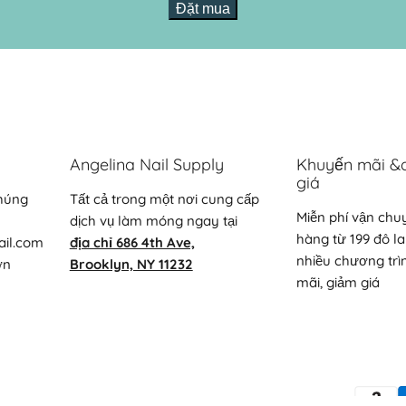
Đặt mua
Angelina Nail Supply
Khuyến mãi &
giá
chúng
Tất cả trong một nơi cung cấp
Miễn phí vận chu
dịch vụ làm móng ngay tại
hàng từ 199 đô la
ail.com
địa chỉ 686 4th Ave,
nhiều chương trì
ơn
Brooklyn, NY 11232
mãi, giảm giá