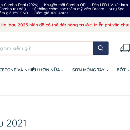
on Combo Deal (2026)
Khuyến mãi Combo OPI
Đèn LED UV kết hợp
 Combo ưu đãi)
Hệ thống chăm sóc thẩm mỹ viện Dream Luxury Spa
ảm giá 15% CND
Giảm giá 10% Apres
Holiday 2025 hiện đã có thể đặt hàng trước. Miễn phí vận chuy
CETONE VÀ NHIỀU HƠN NỮA
SƠN MÓNG TAY
BỘT
u 2021