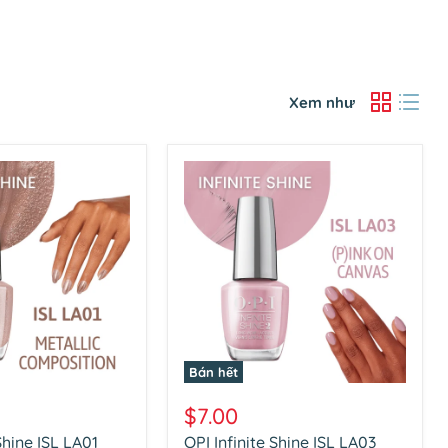
Xem như
Bán hết
OPI
Infinite
$7.00
Shine
Shine ISL LA01
OPI Infinite Shine ISL LA03
ISL