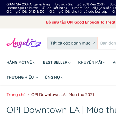
GIẢM GIÁ 20% Angel & Amy
Urawa (Giảm giá 20% đến 25%)
Sal
Dream Spa (5 bước + Ưu đãi kết hợp)
Dream Spa Jelly (2 bước +
Giảm giá 10% DND & DC
Giảm giá 10% cho tất cả các loại sáp
Gi
Bộ sưu tập OPI Good Enough To Treat 
Tất cả các danh mục
HÀNG MỚI VỀ
BEST SELLER
KHUYẾN MÃI
A
THƯƠNG HIỆU
ỦNG HỘ
Trang chủ
OPI Downtown LA | Mùa thu 2021
OPI Downtown LA | Mùa th