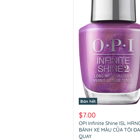
Bán hết
OPI
Infinite
$7.00
Shine
OPI Infinite Shine ISL HRN
ISL
HRN08
BÁNH XE MÀU CỦA TÔI Đ
BÁNH
QUAY