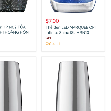
Thẻ
đèn
$7.00
LED
or HP N02 TỎA
Thẻ đèn LED MARQUEE OPI
MARQUEE
KHI HOÀNG HÔN
OPI
Infinite Shine ISL HRN10
Infinite
OPI
Shine
Chỉ còn 1 !
ISL
HRN10