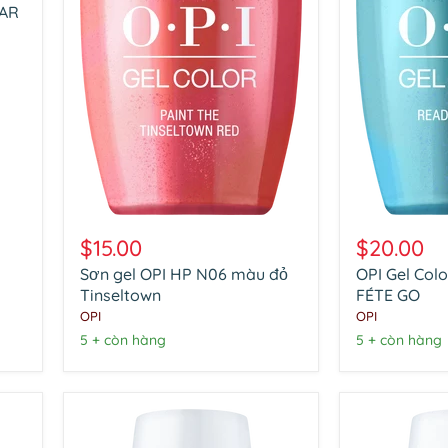
LAR
Sơn
OPI
gel
Gel
$15.00
$20.00
OPI
Color
Sơn gel OPI HP N06 màu đỏ
OPI Gel Col
HP
HP
N06
Tinseltown
N12
FÉTE GO
màu
READY
OPI
OPI
đỏ
FÉTE
5 + còn hàng
5 + còn hàng
Tinseltown
GO