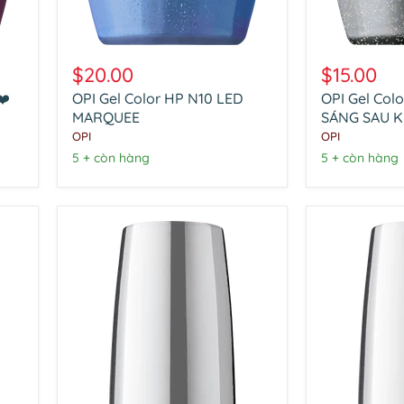
OPI
OPI
Gel
Gel
$20.00
$15.00
Color
Color
❤️
OPI Gel Color HP N10 LED
OPI Gel Col
HP
HP
N10
MARQUEE
N02
SÁNG SAU 
LED
TỎA
OPI
OPI
MARQUEE
SÁNG
5 + còn hàng
5 + còn hàng
SAU
KHI
HOÀNG
HÔN