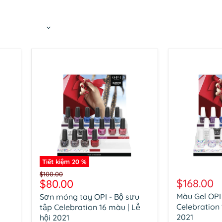
Tiết kiệm
20
%
Sơn
Màu
Giá
$100.00
móng
Gel
Giá
$168.00
$80.00
gốc
tay
OPI
hiện
Màu Gel OPI 
Sơn móng tay OPI - Bộ sưu
OPI
-
tại
-
Bộ
Celebration 
tập Celebration 16 màu | Lễ
Bộ
sưu
2021
hội 2021