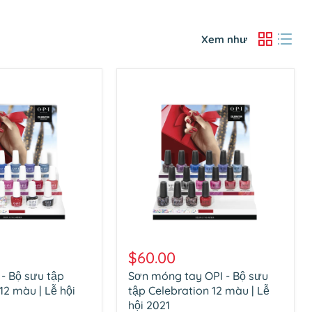
Xem như
Sơn
móng
$60.00
tay
- Bộ sưu tập
Sơn móng tay OPI - Bộ sưu
OPI
12 màu | Lễ hội
-
tập Celebration 12 màu | Lễ
Bộ
hội 2021