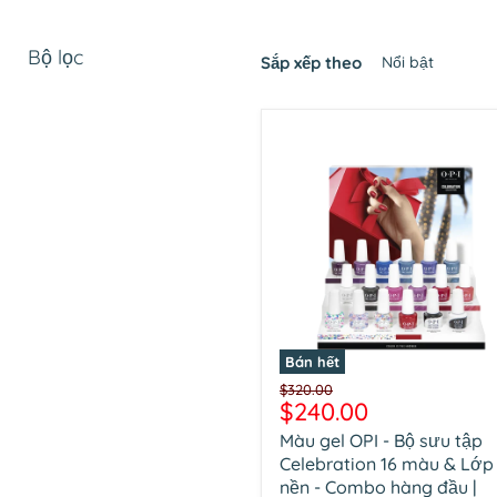
Bộ lọc
Sắp xếp theo
Bán hết
Màu
Giá
$320.00
gel
Giá
$240.00
gốc
OPI
hiện
Màu gel OPI - Bộ sưu tập
-
tại
Bộ
Celebration 16 màu & Lớp
sưu
nền - Combo hàng đầu |