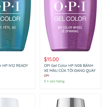
OPI
Gel
$15.00
Color
or HP N12 READY
OPI Gel Color HP N08 BÁNH
HP
N08
XE MÀU CỦA TÔI ĐANG QUAY
BÁNH
OPI
XE
5 + còn hàng
MÀU
CỦA
TÔI
ĐANG
QUAY