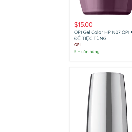
OPI
Gel
$15.00
Color
OPI Gel Color HP N07 OPI 
HP
N07
ĐỂ TIỆC TÙNG
OPI
OPI
❤️
5 + còn hàng
ĐỂ
TIỆC
TÙNG