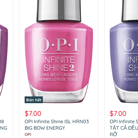
Bán hết
OPI
OPI
Infinite
Infinite
$7.00
$7.00
Shine
Shine
08
OPI Infinite Shine ISL HRN03
OPI Infinite
ISL
ISL
ANG
HRN03
BIG BOW ENERGY
HRN11
TẤT CẢ ĐỀ
BIG
TẤT
RỠ
OPI