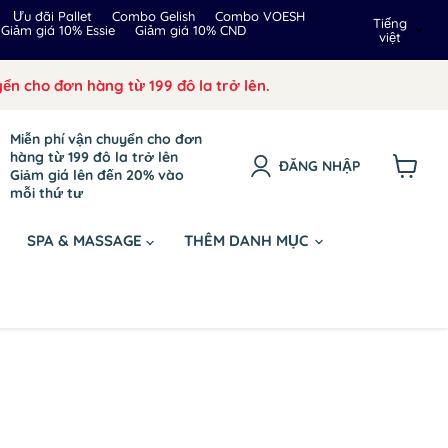
Ngôn
Ưu đãi Pallet
Combo Gelish
Combo VOESH
Tiếng
Giảm giá 10% Essie
Giảm giá 10% CND
việt
ngữ
ển cho đơn hàng từ 199 đô la trở lên.
Miễn phí vận chuyển cho đơn
hàng từ 199 đô la trở lên
ĐĂNG NHẬP
Giảm giá lên đến 20% vào
Xem
mỗi thứ tư
giỏ
hàng
SPA & MASSAGE
THÊM DANH MỤC