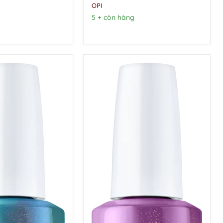
sưu
OPI
tập
5 + còn hàng
Celebration
12
màu
|
Lễ
hội
2021