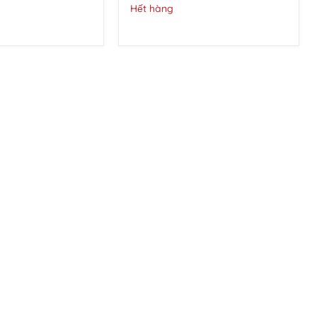
❤️
Hết hàng
ĐỂ
TIỆC
TÙNG