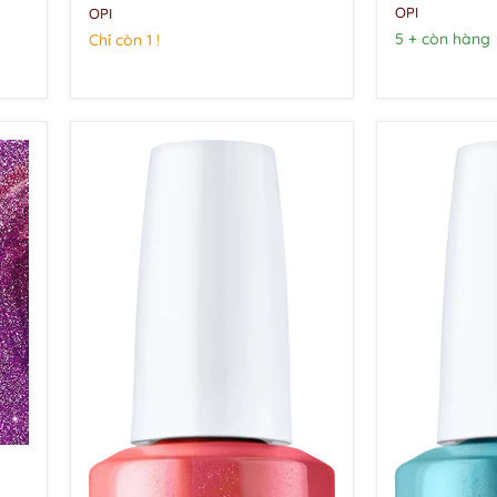
sưu
tập
OPI
OPI
tập
Celebration
5 + còn hàng
Chỉ còn 1 !
Celebration
12
16
màu
màu
|
|
Lễ
Lễ
hội
hội
2021
2021