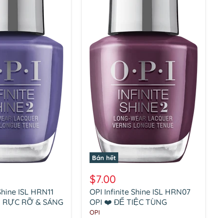
Bán hết
OPI
Infinite
$7.00
Shine
 Shine ISL HRN11
OPI Infinite Shine ISL HRN07
ISL
U RỰC RỠ & SÁNG
HRN07
OPI ❤️ ĐỂ TIỆC TÙNG
OPI
OPI