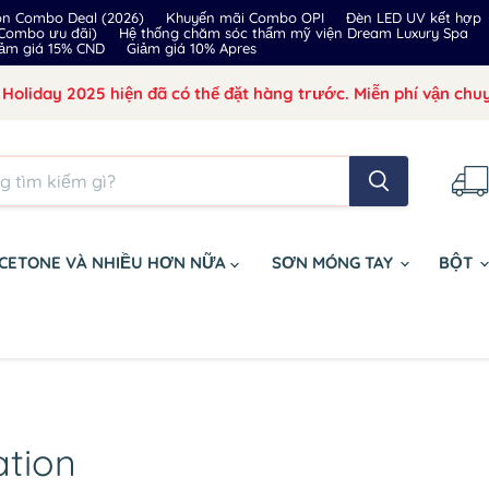
on Combo Deal (2026)
Khuyến mãi Combo OPI
Đèn LED UV kết hợp
 Combo ưu đãi)
Hệ thống chăm sóc thẩm mỹ viện Dream Luxury Spa
ảm giá 15% CND
Giảm giá 10% Apres
Holiday 2025 hiện đã có thể đặt hàng trước. Miễn phí vận chuy
CETONE VÀ NHIỀU HƠN NỮA
SƠN MÓNG TAY
BỘT
ation