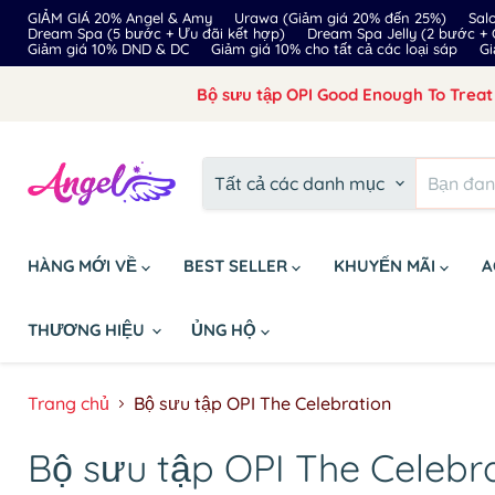
GIẢM GIÁ 20% Angel & Amy
Urawa (Giảm giá 20% đến 25%)
Sal
Dream Spa (5 bước + Ưu đãi kết hợp)
Dream Spa Jelly (2 bước +
Giảm giá 10% DND & DC
Giảm giá 10% cho tất cả các loại sáp
Gi
Bộ sưu tập OPI Good Enough To Treat 
Tất cả các danh mục
HÀNG MỚI VỀ
BEST SELLER
KHUYẾN MÃI
A
THƯƠNG HIỆU
ỦNG HỘ
Trang chủ
Bộ sưu tập OPI The Celebration
Bộ sưu tập OPI The Celebr