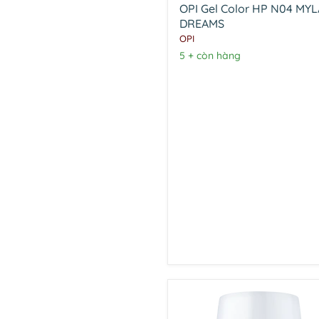
OPI Gel Color HP N04 MY
HP
N04
DREAMS
MYLAR
OPI
DREAMS
5 + còn hàng