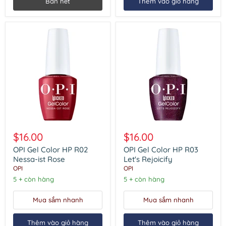
Bán hết
Thêm vào giỏ hàng
nghỉ
2024
OPI
OPI
Gel
Gel
$16.00
$16.00
Color
Color
HP
HP
OPI Gel Color HP R02
OPI Gel Color HP R03
R02
R03
Nessa-ist Rose
Let's Rejoicify
Nessa-
Let's
OPI
OPI
ist
Rejoicify
5 + còn hàng
5 + còn hàng
Rose
Mua sắm nhanh
Mua sắm nhanh
Thêm vào giỏ hàng
Thêm vào giỏ hàng