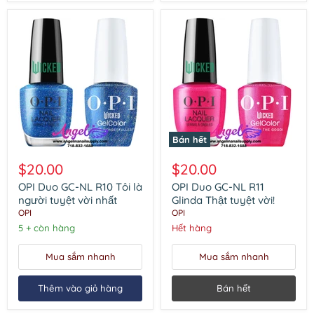
Bán hết
OPI
OPI
Duo
Duo
$20.00
$20.00
GC-
GC-
NL
NL
OPI Duo GC-NL R10 Tôi là
OPI Duo GC-NL R11
R10
R11
người tuyệt vời nhất
Glinda Thật tuyệt vời!
Tôi
Glinda
OPI
OPI
là
Thật
5 + còn hàng
Hết hàng
người
tuyệt
tuyệt
vời!
vời
Mua sắm nhanh
Mua sắm nhanh
nhất
Thêm vào giỏ hàng
Bán hết