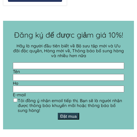
Đăng ký để được giảm giá 10%!
Hãy là người đầu tiên biết về Bộ sưu tập mới và Ưu
đãi độc quyền, Hàng mới về, Thông báo bổ sung hàng
và nhiều hơn nữa
Tên
Họ
E-mail
Tôi đồng ý nhận email tiếp thị. Bạn sẽ là người nhận
được thông báo khuyến mãi hoặc thông báo bổ
sung hàng!
Đặt mua