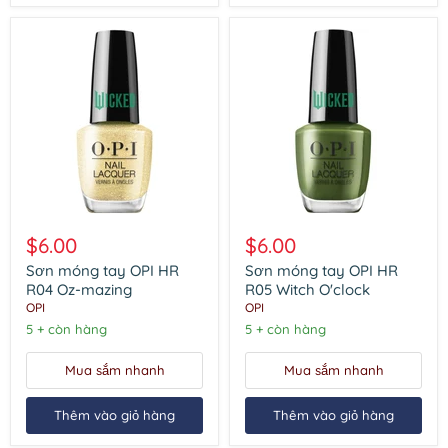
Sơn
Sơn
móng
móng
$6.00
$6.00
tay
tay
OPI
OPI
Sơn móng tay OPI HR
Sơn móng tay OPI HR
HR
HR
R04 Oz-mazing
R05 Witch O'clock
R04
R05
OPI
OPI
Oz-
Witch
5 + còn hàng
5 + còn hàng
mazing
O'clock
Mua sắm nhanh
Mua sắm nhanh
Thêm vào giỏ hàng
Thêm vào giỏ hàng