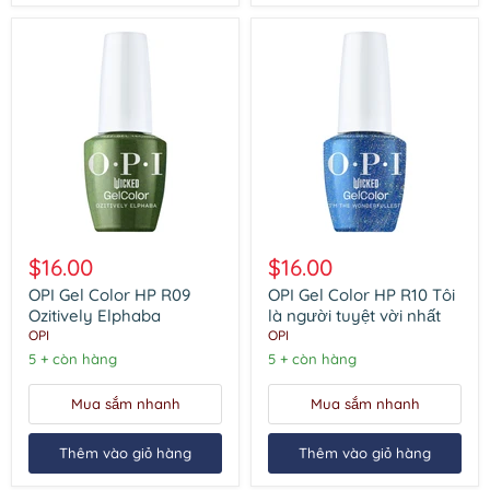
OPI
OPI
Gel
Gel
$16.00
$16.00
Color
Color
HP
HP
OPI Gel Color HP R09
OPI Gel Color HP R10 Tôi
R09
R10
Ozitively Elphaba
là người tuyệt vời nhất
Ozitively
Tôi
OPI
OPI
Elphaba
là
5 + còn hàng
5 + còn hàng
người
tuyệt
vời
Mua sắm nhanh
Mua sắm nhanh
nhất
Thêm vào giỏ hàng
Thêm vào giỏ hàng