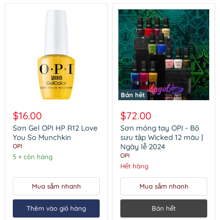
Bán hết
Sơn
Sơn
Gel
móng
$16.00
$72.00
OPI
tay
HP
OPI
Sơn Gel OPI HP R12 Love
Sơn móng tay OPI - Bộ
R12
-
You So Munchkin
sưu tập Wicked 12 màu |
Love
Bộ
Ngày lễ 2024
OPI
You
sưu
OPI
5 + còn hàng
So
tập
Munchkin
Wicked
Hết hàng
12
màu
Mua sắm nhanh
Mua sắm nhanh
|
Ngày
lễ
Thêm vào giỏ hàng
Bán hết
2024