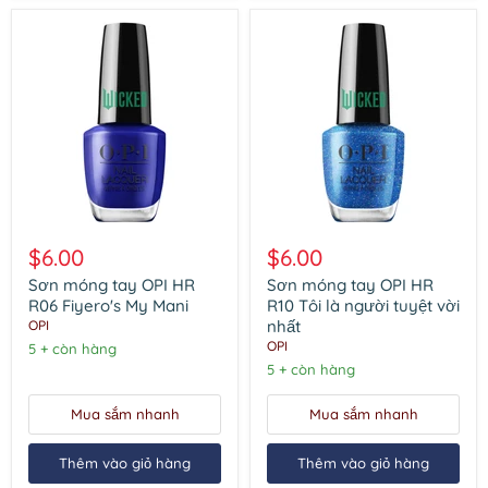
Sơn
Sơn
móng
móng
$6.00
$6.00
tay
tay
OPI
OPI
Sơn móng tay OPI HR
Sơn móng tay OPI HR
HR
HR
R06 Fiyero's My Mani
R10 Tôi là người tuyệt vời
R06
R10
nhất
OPI
Fiyero's
Tôi
OPI
5 + còn hàng
My
là
Mani
người
5 + còn hàng
tuyệt
vời
Mua sắm nhanh
Mua sắm nhanh
nhất
Thêm vào giỏ hàng
Thêm vào giỏ hàng