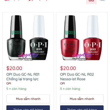
OPI
OPI
Duo
Duo
$20.00
$20.00
GC-
GC-
NL
NL
OPI Duo GC-NL R01
OPI Duo GC-NL R02
R01
R02
Chống lại trọng lực
Nessa-ist Rose
Chống
Nessa-
OPI
OPI
lại
ist
5 + còn hàng
5 + còn hàng
trọng
Rose
lực
Mua sắm nhanh
Mua sắm nhanh
Thêm vào giỏ hàng
Thêm vào giỏ hàng