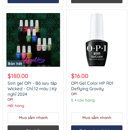
Gel
phủ
|
Kỳ
nghỉ
2024
Bán hết
Sơn
OPI
gel
Gel
$180.00
$16.00
OPI
Color
-
HP
Sơn gel OPI - Bộ sưu tập
OPI Gel Color HP R01
Bộ
R01
Wicked - Chỉ 12 màu | Kỳ
Deflying Gravity
sưu
Deflying
nghỉ 2024
OPI
tập
Gravity
OPI
5 + còn hàng
Wicked
-
Hết hàng
Chỉ
12
Mua sắm nhanh
Mua sắm nhanh
màu
|
Kỳ