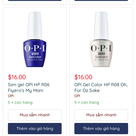
Sơn
OPI
gel
Gel
$16.00
$16.00
OPI
Color
HP
HP
Sơn gel OPI HP R06
OPI Gel Color HP R08 Oh,
R06
R08
Fiyero's My Mani
For Oz Sake
Fiyero's
Oh,
OPI
OPI
My
For
5 + còn hàng
5 + còn hàng
Mani
Oz
Sake
Mua sắm nhanh
Mua sắm nhanh
Thêm vào giỏ hàng
Thêm vào giỏ hàng