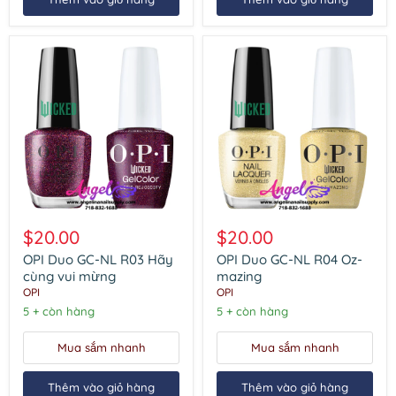
OPI
OPI
Duo
Duo
$20.00
$20.00
GC-
GC-
NL
NL
OPI Duo GC-NL R03 Hãy
OPI Duo GC-NL R04 Oz-
R03
R04
cùng vui mừng
mazing
Hãy
Oz-
OPI
OPI
cùng
mazing
5 + còn hàng
5 + còn hàng
vui
mừng
Mua sắm nhanh
Mua sắm nhanh
Thêm vào giỏ hàng
Thêm vào giỏ hàng