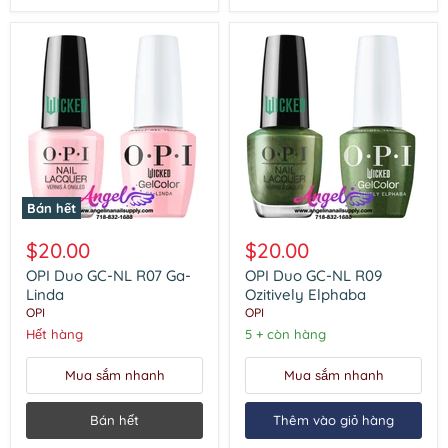
Bán hết
OPI
OPI
Duo
Duo
$20.00
$20.00
GC-
GC-
NL
NL
OPI Duo GC-NL R07 Ga-
OPI Duo GC-NL R09
R07
R09
Linda
Ozitively Elphaba
Ga-
Ozitively
OPI
OPI
Linda
Elphaba
Hết hàng
5 + còn hàng
Mua sắm nhanh
Mua sắm nhanh
Bán hết
Thêm vào giỏ hàng