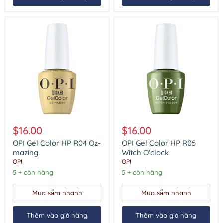
OPI
OPI
Gel
Gel
$16.00
$16.00
Color
Color
HP
HP
OPI Gel Color HP R04 Oz-
OPI Gel Color HP R05
R04
R05
mazing
Witch O'clock
Oz-
Witch
OPI
OPI
mazing
O'clock
5 + còn hàng
5 + còn hàng
Mua sắm nhanh
Mua sắm nhanh
Thêm vào giỏ hàng
Thêm vào giỏ hàng