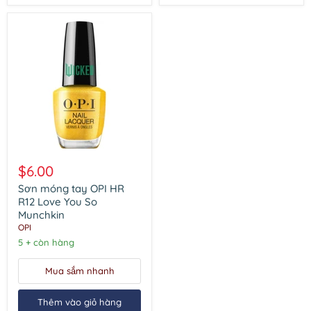
Sơn
móng
$6.00
tay
OPI
Sơn móng tay OPI HR
HR
R12 Love You So
R12
Munchkin
Love
OPI
You
So
5 + còn hàng
Munchkin
Mua sắm nhanh
Thêm vào giỏ hàng