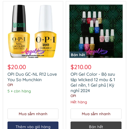
Bán hết
OPI
OPI
Duo
Gel
$20.00
$210.00
GC-
Color
NL
-
OPI Duo GC-NL R12 Love
OPI Gel Color - Bộ sưu
R12
Bộ
You So Munchkin
tập Wicked 12 màu & 1
Love
sưu
Gel nền, 1 Gel phủ | Kỳ
OPI
You
tập
nghỉ 2024
5 + còn hàng
So
Wicked
OPI
Munchkin
12
màu
Hết hàng
&
1
Mua sắm nhanh
Mua sắm nhanh
Gel
nền,
1
Thêm vào giỏ hàng
Bán hết