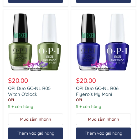
OPI
OPI
Duo
Duo
$20.00
$20.00
GC-
GC-
NL
NL
OPI Duo GC-NL R05
OPI Duo GC-NL R06
R05
R06
Witch O'clock
Fiyero's My Mani
Witch
Fiyero's
OPI
OPI
O'clock
My
5 + còn hàng
5 + còn hàng
Mani
Mua sắm nhanh
Mua sắm nhanh
Thêm vào giỏ hàng
Thêm vào giỏ hàng